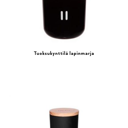
Tuoksukynttilä lapinmarja