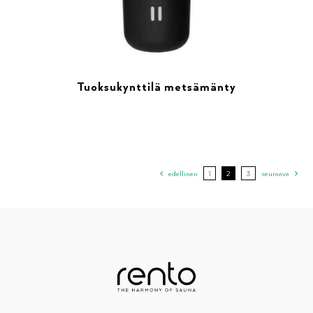
Tuoksukynttilä metsämänty
edellinen
1
2
3
seuraava