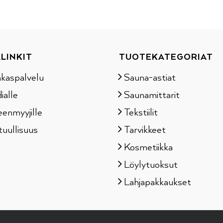
LINKIT
TUOTEKATEGORIAT
akaspalvelu
Sauna-astiat
ialle
Saunamittarit
eenmyyjille
Tekstiilit
tuullisuus
Tarvikkeet
Kosmetiikka
Löylytuoksut
Lahjapakkaukset