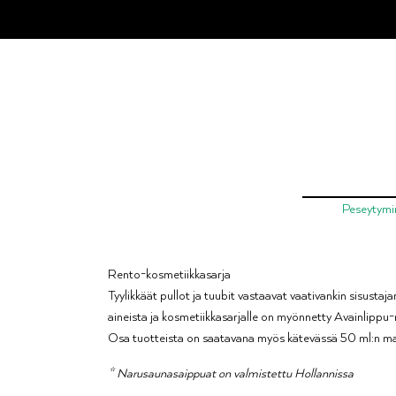
Skip
to
content
Peseytymi
Rento-kosmetiikkasarja
Tyylikkäät pullot ja tuubit vastaavat vaativankin sisustaja
aineista ja kosmetiikkasarjalle on myönnetty Avainlippu-
Osa tuotteista on saatavana myös kätevässä 50 ml:n m
* Narusaunasaippuat on valmistettu Hollannissa