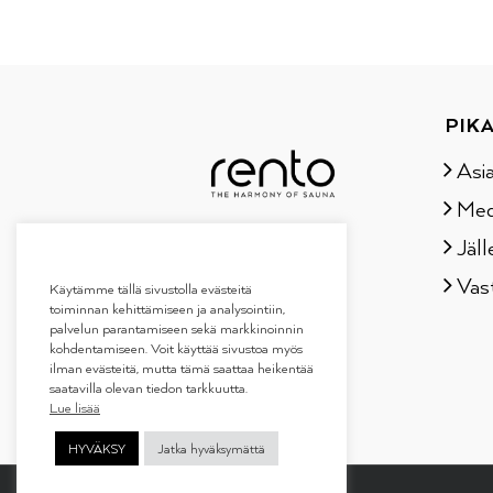
PIKA
Asi
Med
Jäll
Vas
Käytämme tällä sivustolla evästeitä
toiminnan kehittämiseen ja analysointiin,
palvelun parantamiseen sekä markkinoinnin
kohdentamiseen. Voit käyttää sivustoa myös
ilman evästeitä, mutta tämä saattaa heikentää
saatavilla olevan tiedon tarkkuutta.
Lue lisää
HYVÄKSY
Jatka hyväksymättä