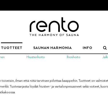
TUOTTEET
SAUNAN HARMONIA
INFO
nen
Hiustenhoito
Ihonhoito
Jalk
n toiveisiin, ilman että niitä tarvitsee piilottaa kaappeihin. Tuotteet on valmis
merkki. Tuotesarjasta löydät hiusten- ja vartalonpesuaineet sekä voiteet, kuor
atkakoossa.