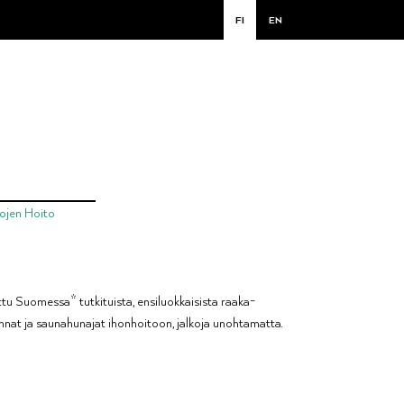
FI
EN
ojen Hoito
tettu Suomessa* tutkituista, ensiluokkaisista raaka-
innat ja saunahunajat ihonhoitoon, jalkoja unohtamatta.