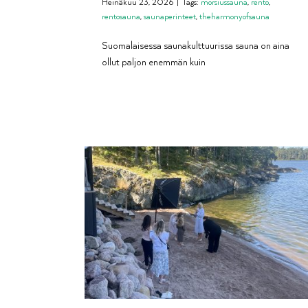
Heinäkuu 23, 2026
|
Tags:
morsiussauna
,
rento
,
rentosauna
,
saunaperinteet
,
theharmonyofsauna
Suomalaisessa saunakulttuurissa sauna on aina
ollut paljon enemmän kuin