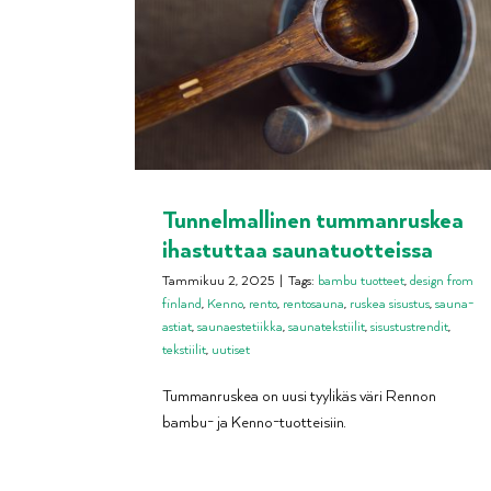
Tunnelmallinen tummanruskea
ihastuttaa saunatuotteissa
Tammikuu 2, 2025
|
Tags:
bambu tuotteet
,
design from
finland
,
Kenno
,
rento
,
rentosauna
,
ruskea sisustus
,
sauna-
astiat
,
saunaestetiikka
,
saunatekstiilit
,
sisustustrendit
,
tekstiilit
,
uutiset
Tummanruskea on uusi tyylikäs väri Rennon
bambu- ja Kenno-tuotteisiin.