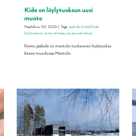
Kide on löylytuoksun uusi
muoto
Maaliskuu 30, 2025
|
Tags:
jääkide
,
kristallikide
,
löylytuoksut
,
rento
,
rentosauna
,
saunatuoksut
Rento jääkide on mentolin tuoksuinen löylytuoksu
kiteen muodossa Mentolin