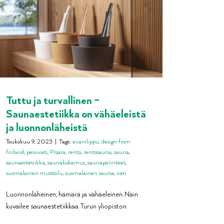
Tuttu ja turvallinen –
Saunaestetiikka on vähäeleistä
ja luonnonläheistä
Toukokuu 9, 2023
|
Tags:
avainlippu
,
design from
finland
,
pesuvati
,
Pisara
,
rento
,
rentosauna
,
sauna
,
saunaestetiikka
,
saunakokemus
,
saunaperinteet
,
suomalainen muotoilu
,
suomalainen sauna
,
vati
Luonnonläheinen, hämärä ja vähäeleinen. Näin
kuvailee saunaestetiikkaa Turun yliopiston