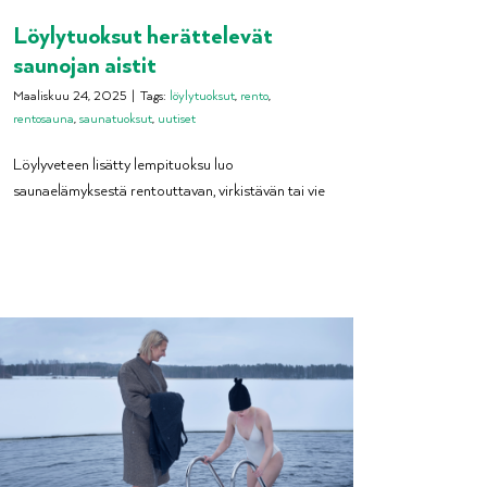
Löylytuoksut herättelevät
saunojan aistit
Maaliskuu 24, 2025
|
Tags:
löylytuoksut
,
rento
,
rentosauna
,
saunatuoksut
,
uutiset
Löylyveteen lisätty lempituoksu luo
saunaelämyksestä rentouttavan, virkistävän tai vie