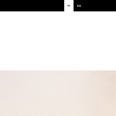
FI
EN