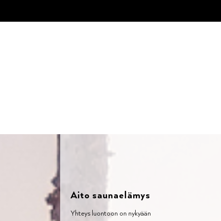
Skip
to
content
Aito saunaelämys
Yhteys luontoon on nykyään