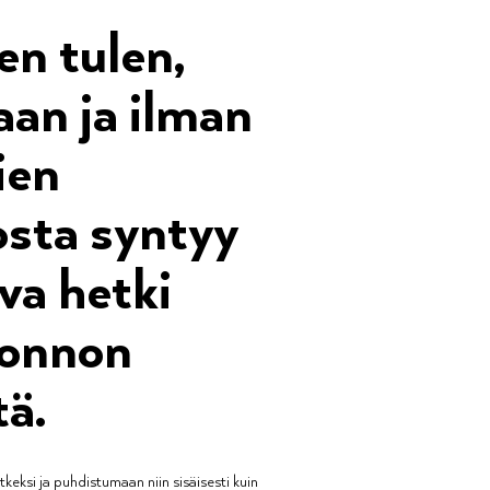
en tulen,
an ja ilman
ien
osta syntyy
va hetki
uonnon
tä.
keksi ja puhdistumaan niin sisäisesti kuin