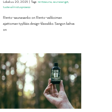
Lokakuu 20, 2025
|
Tags:
rentosauna
,
saunasangot
,
tuotevalmistusprosessi
Rento-saunasanko on Rento-valikoiman
ajattoman tyylikäs design-klassikko. Sangon kahva
on