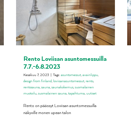
Rento Loviisan asuntomessuilla
7.7.-6.8.2023
Kesäkuu 7, 2023
|
Tags:
asuntomessut
,
avainlippu
,
design from finland
,
loviisanasuntomessut
,
rento
,
rentosauna
,
sauna
,
saunakokemus
,
suomalainen
muotoilu
,
suomalainen sauna
,
tapahtuma
,
uutiset
Rento on päässyt Loviisan asuntomessuilla
näkyville monen upean talon