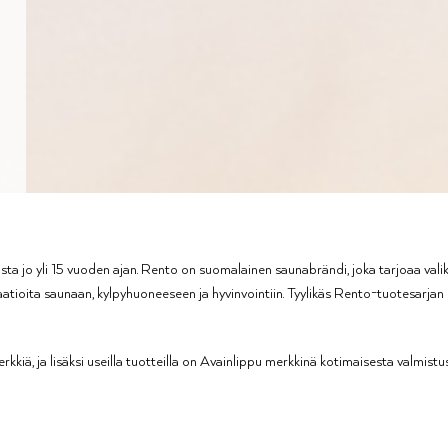
 jo yli 15 vuoden ajan. Rento on suomalainen saunabrändi, joka tarjoaa valiko
vaatioita saunaan, kylpyhuoneeseen ja hyvinvointiin. Tyylikäs Rento-tuotesarja
iä, ja lisäksi useilla tuotteilla on Avainlippu merkkinä kotimaisesta valmistu