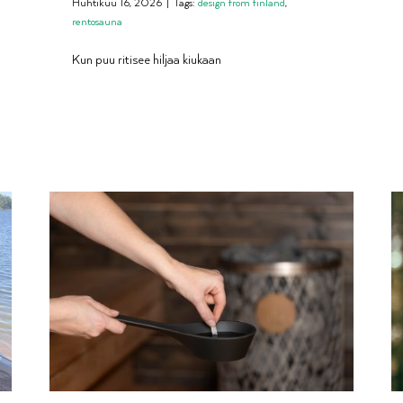
Huhtikuu 16, 2026
|
Tags:
design from finland
,
rentosauna
Kun puu ritisee hiljaa kiukaan