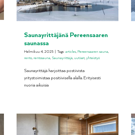
Saunayrittäjänä Pereensaaren
saunassa
Helmikuu 4, 2025
|
Tags:
articles
,
Pereensaaren sauna
,
rento
,
rentosauna
,
Saunayrittäjä
,
uutiset
,
yhteistyö
Saunayrittäjä harjoittaa postiivista
yritystoimistaa positiivisella alalla. Erityisesti
nuoria aikuisia