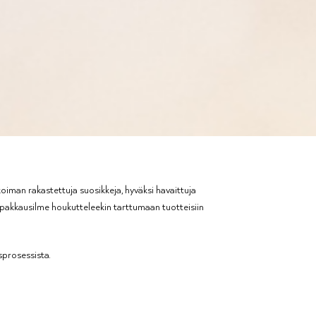
iman rakastettuja suosikkeja, hyväksi havaittuja
n pakkausilme houkutteleekin tarttumaan tuotteisiin
sprosessista.