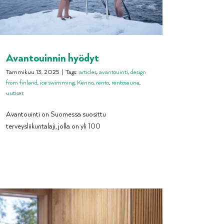
Avantouinnin hyödyt
Tammikuu 13, 2025
|
Tags:
articles
,
avantouinti
,
design
from finland
,
ice swimming
,
Kenno
,
rento
,
rentosauna
,
uutiset
Avantouinti on Suomessa suosittu
terveysliikuntalaji, jolla on yli 100