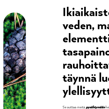
Ikiaikaist
veden, ma
elementt
tasapain
rauhoitta
täynnä l
ylellisyyt
Se auttaa meitä
pysähtymään
het