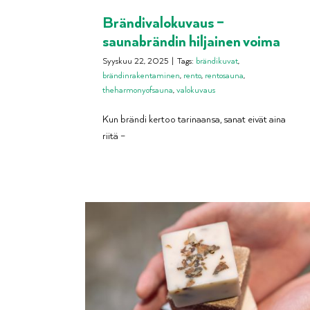
Brändivalokuvaus –
saunabrändin hiljainen voima
Syyskuu 22, 2025
|
Tags:
brändikuvat
,
brändinrakentaminen
,
rento
,
rentosauna
,
theharmonyofsauna
,
valokuvaus
Kun brändi kertoo tarinaansa, sanat eivät aina
riitä –