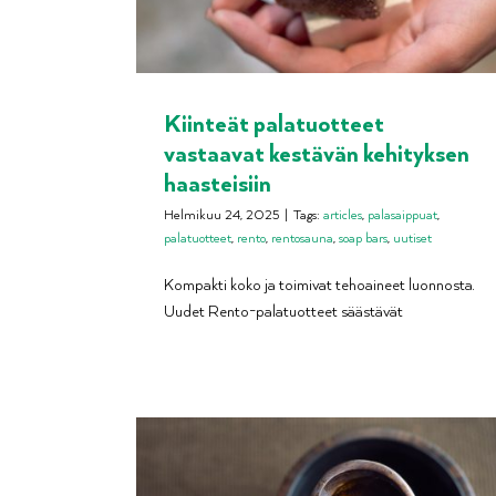
Kiinteät palatuotteet
vastaavat kestävän kehityksen
haasteisiin
Helmikuu 24, 2025
|
Tags:
articles
,
palasaippuat
,
palatuotteet
,
rento
,
rentosauna
,
soap bars
,
uutiset
Kompakti koko ja toimivat tehoaineet luonnosta.
Uudet Rento-palatuotteet säästävät