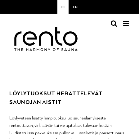
Skip
FI
EN
to
content
LÖYLYTUOKSUT HERÄTTELEVÄT
SAUNOJAN AISTIT
Löylyveteen lisätty lempituoksu luo saunaelämyksestä
rentouttavan, virkistävän tai vie ajatukset tulevaan kesään.
Uudistetuissa pakkauksissa pullonkaulusetiketit ja pause-tunnus