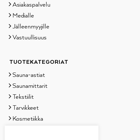
Asiakaspalvelu
Medialle
Jälleenmyyjille
Vastuullisuus
TUOTEKATEGORIAT
Sauna-astiat
Saunamittarit
Tekstiilit
Tarvikkeet
Kosmetiikka
Löylytuoksut
Lahjapakkaukset