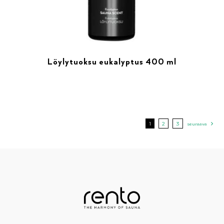
Löylytuoksu eukalyptus 400 ml
1
2
3
seuraava