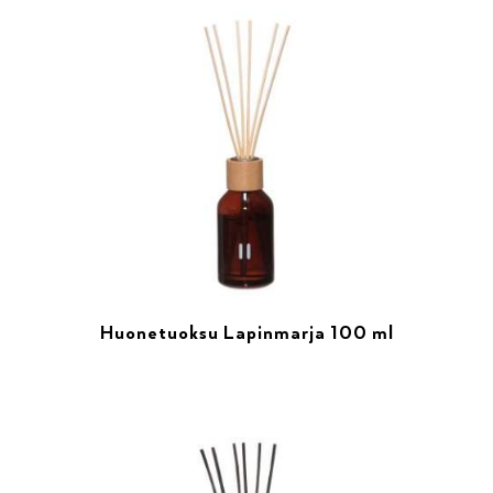
Huonetuoksu Lapinmarja 100 ml