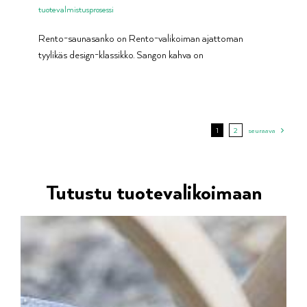
tuotevalmistusprosessi
Rento-saunasanko on Rento-valikoiman ajattoman
tyylikäs design-klassikko. Sangon kahva on
1
2
seuraava
Tutustu tuotevalikoimaan