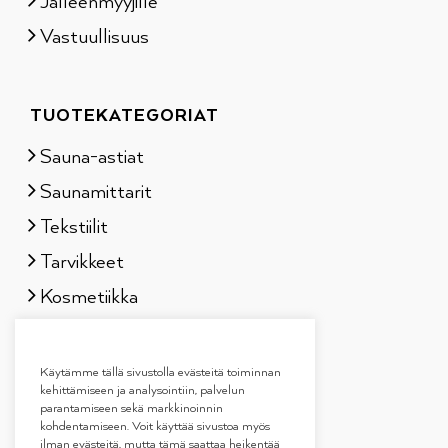
Jälleenmyyjille
Vastuullisuus
TUOTEKATEGORIAT
Sauna-astiat
Saunamittarit
Tekstiilit
Tarvikkeet
Kosmetiikka
Löylytuoksut
Lahjapakkaukset
Käytämme tällä sivustolla evästeitä toiminnan
kehittämiseen ja analysointiin, palvelun
parantamiseen sekä markkinoinnin
kohdentamiseen. Voit käyttää sivustoa myös
ilman evästeitä, mutta tämä saattaa heikentää