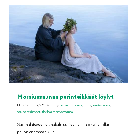
Morsiussaunan perinteikkäät löylyt
Heinäkuu 23, 2026
|
Tags:
morsiussauna
,
rento
,
rentosauna
,
saunaperinteet
,
theharmonyofsauna
Suomalaisessa saunakulttuurissa sauna on aina ollut
paljon enemmän kuin