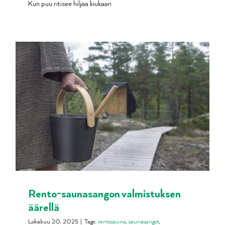
Kun puu ritisee hiljaa kiukaan
Rento-saunasangon valmistuksen
äärellä
Lokakuu 20, 2025
|
Tags:
rentosauna
,
saunasangot
,