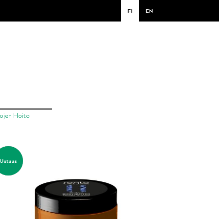
FI
EN
kojen Hoito
Uutuus