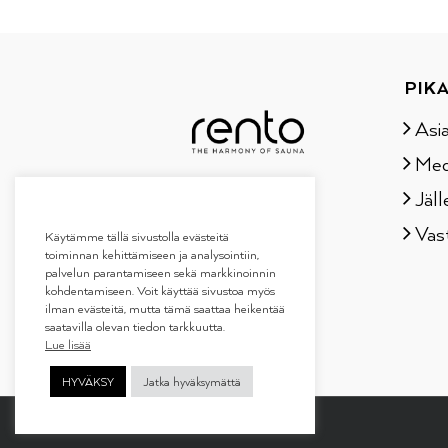
PIKA
Asi
Med
Jäll
Vas
Käytämme tällä sivustolla evästeitä
toiminnan kehittämiseen ja analysointiin,
palvelun parantamiseen sekä markkinoinnin
kohdentamiseen. Voit käyttää sivustoa myös
ilman evästeitä, mutta tämä saattaa heikentää
saatavilla olevan tiedon tarkkuutta.
Lue lisää
HYVÄKSY
Jatka hyväksymättä
Copyright 2019
Tammer Brands