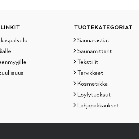
LINKIT
TUOTEKATEGORIAT
akaspalvelu
Sauna-astiat
ialle
Saunamittarit
eenmyyjille
Tekstiilit
tuullisuus
Tarvikkeet
Kosmetiikka
Löylytuoksut
Lahjapakkaukset