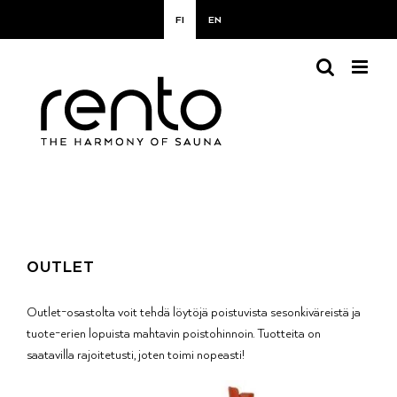
Skip
FI
EN
to
content
OUTLET
Outlet-osastolta voit tehdä löytöjä poistuvista sesonkiväreistä ja
tuote-erien lopuista mahtavin poistohinnoin. Tuotteita on
saatavilla rajoitetusti, joten toimi nopeasti!