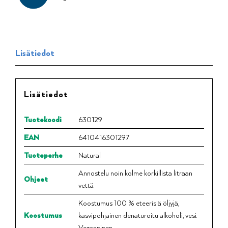
Lisätiedot
Lisätiedot
Tuotekoodi
630129
EAN
6410416301297
Tuoteperhe
Natural
Annostelu noin kolme korkillista litraan
Ohjeet
vettä.
Koostumus 100 % eteerisiä öljyjä,
Koostumus
kasvipohjainen denaturoitu alkoholi, vesi.
Vegaaninen.