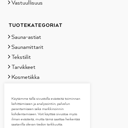
Vastuullisuus
TUOTEKATEGORIAT
Sauna-astiat
Saunamittarit
Tekstiilit
Tarvikkeet
Kosmetiikka
Löylytuoksut
Lahjapakkaukset
Käytämme tällä sivustolla evästeitä toiminnan
kehittämiseen ja analysointiin, palvelun
parantamiseen sekä markkinoinnin
kohdentamiseen. Voit käyttää sivustoa myös
ilman evästeitä, mutta tämä saattaa heikentää
saatavilla olevan tiedon tarkkuutta.