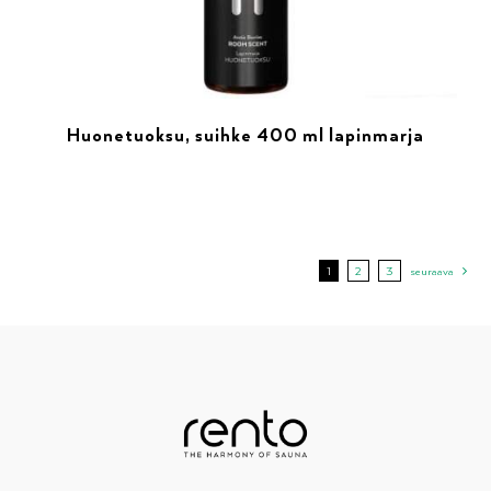
Huonetuoksu, suihke 400 ml lapinmarja
1
2
3
seuraava