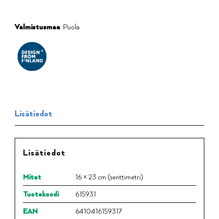
Valmistusmaa
: Puola
Lisätiedot
Lisätiedot
Mitat
16 × 23 cm (senttimetri)
Tuotekoodi
615931
EAN
6410416159317