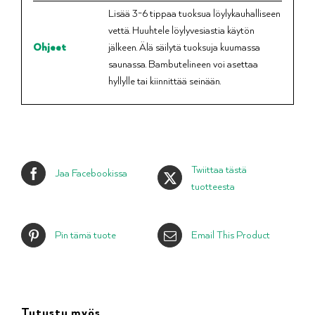
Lisää 3-6 tippaa tuoksua löylykauhalliseen
vettä. Huuhtele löylyvesiastia käytön
Ohjeet
jälkeen. Älä säilytä tuoksuja kuumassa
saunassa. Bambutelineen voi asettaa
hyllylle tai kiinnittää seinään.
Twiittaa tästä
Jaa Facebookissa
tuotteesta
Pin tämä tuote
Email This Product
Tutustu myös