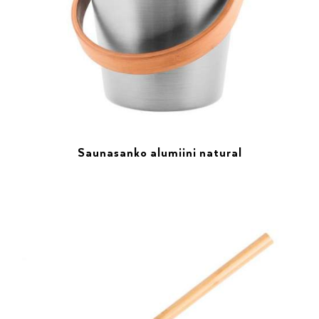
Saunasanko alumiini natural