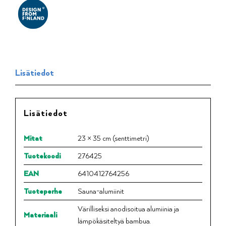
Lisätiedot
Lisätiedot
Mitat
23 × 35 cm (senttimetri)
Tuotekoodi
276425
EAN
6410412764256
Tuoteperhe
Sauna-alumiinit
Värilliseksi anodisoitua alumiinia ja
Materiaali
lämpökäsiteltyä bambua.