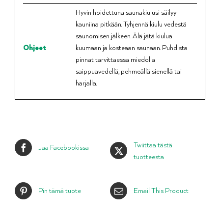
Hyvin hoidettuna saunakiulusi säilyy
kauniina pitkään. Tyhjennä kiulu vedestä
saunomisen jälkeen. Älä jätä kiulua
Ohjeet
kuumaan ja kosteaan saunaan. Puhdista
pinnat tarvittaessa miedolla
saippuavedellä, pehmeällä sienellä tai
harjalla.
Twiittaa tästä
Jaa Facebookissa
tuotteesta
Pin tämä tuote
Email This Product