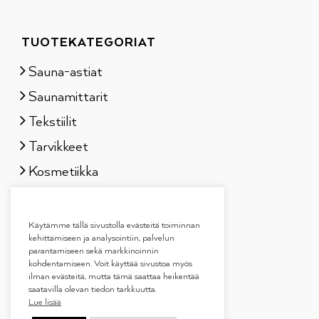
TUOTEKATEGORIAT
Sauna-astiat
Saunamittarit
Tekstiilit
Tarvikkeet
Kosmetiikka
Löylytuoksut
Lahjapakkaukset
Käytämme tällä sivustolla evästeitä toiminnan
kehittämiseen ja analysointiin, palvelun
parantamiseen sekä markkinoinnin
kohdentamiseen. Voit käyttää sivustoa myös
ilman evästeitä, mutta tämä saattaa heikentää
saatavilla olevan tiedon tarkkuutta.
Lue lisää