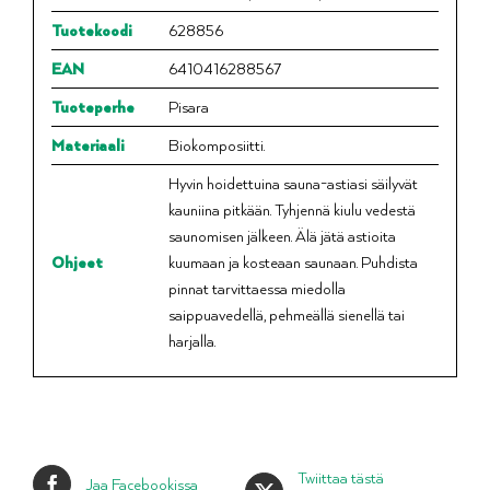
Tuotekoodi
628856
EAN
6410416288567
Tuoteperhe
Pisara
Materiaali
Biokomposiitti.
Hyvin hoidettuina sauna-astiasi säilyvät
kauniina pitkään. Tyhjennä kiulu vedestä
saunomisen jälkeen. Älä jätä astioita
Ohjeet
kuumaan ja kosteaan saunaan. Puhdista
pinnat tarvittaessa miedolla
saippuavedellä, pehmeällä sienellä tai
harjalla.
Twiittaa tästä
Jaa Facebookissa