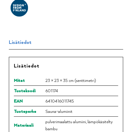
Lisätiedot
Lisätiedot
Mitat
23 × 23 × 35 cm (senttimetri)
Tuotekoodi
601174
EAN
6410416011745
Tuoteperhe
Sauna-alumiinit
pulverimaalattu alumiini, lämpökäsitelty
Materiaali
bambu