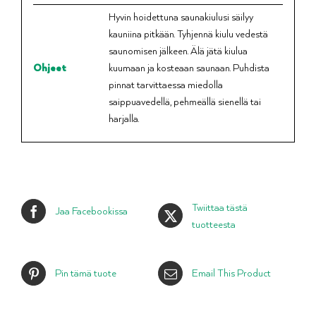
Hyvin hoidettuna saunakiulusi säilyy
kauniina pitkään. Tyhjennä kiulu vedestä
saunomisen jälkeen. Älä jätä kiulua
Ohjeet
kuumaan ja kosteaan saunaan. Puhdista
pinnat tarvittaessa miedolla
saippuavedellä, pehmeällä sienellä tai
harjalla.
Twiittaa tästä
Jaa Facebookissa
tuotteesta
Pin tämä tuote
Email This Product