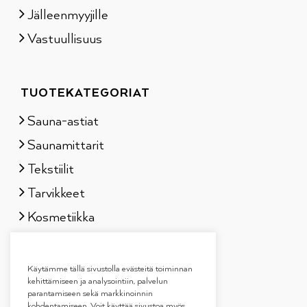
Jälleenmyyjille
Vastuullisuus
TUOTEKATEGORIAT
Sauna-astiat
Saunamittarit
Tekstiilit
Tarvikkeet
Kosmetiikka
Löylytuoksut
Lahjapakkaukset
Käytämme tällä sivustolla evästeitä toiminnan
kehittämiseen ja analysointiin, palvelun
parantamiseen sekä markkinoinnin
kohdentamiseen. Voit käyttää sivustoa myös