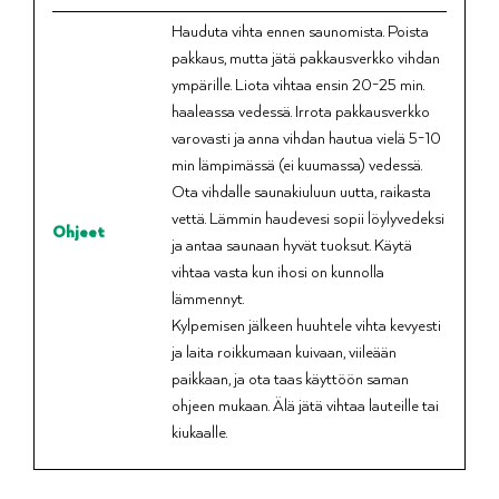
Hauduta vihta ennen saunomista. Poista
pakkaus, mutta jätä pakkausverkko vihdan
ympärille. Liota vihtaa ensin 20-25 min.
haaleassa vedessä. Irrota pakkausverkko
varovasti ja anna vihdan hautua vielä 5-10
min lämpimässä (ei kuumassa) vedessä.
Ota vihdalle saunakiuluun uutta, raikasta
vettä. Lämmin haudevesi sopii löylyvedeksi
Ohjeet
ja antaa saunaan hyvät tuoksut. Käytä
vihtaa vasta kun ihosi on kunnolla
lämmennyt.
Kylpemisen jälkeen huuhtele vihta kevyesti
ja laita roikkumaan kuivaan, viileään
paikkaan, ja ota taas käyttöön saman
ohjeen mukaan. Älä jätä vihtaa lauteille tai
kiukaalle.