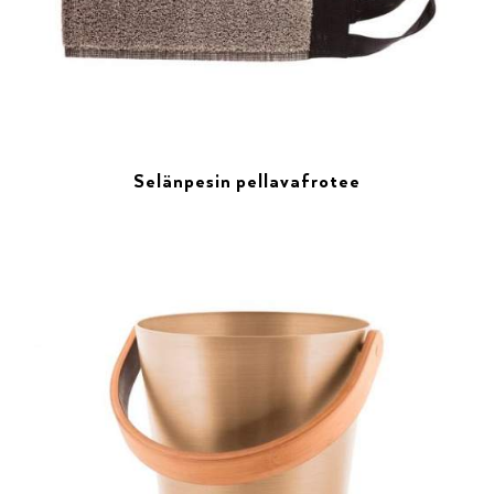
Selänpesin pellavafrotee