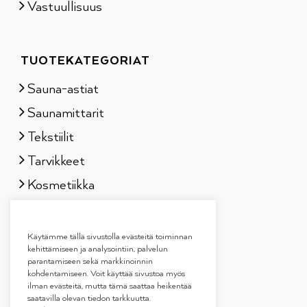
Vastuullisuus
TUOTEKATEGORIAT
Sauna-astiat
Saunamittarit
Tekstiilit
Tarvikkeet
Kosmetiikka
Löylytuoksut
Lahjapakkaukset
Käytämme tällä sivustolla evästeitä toiminnan
kehittämiseen ja analysointiin, palvelun
parantamiseen sekä markkinoinnin
kohdentamiseen. Voit käyttää sivustoa myös
ilman evästeitä, mutta tämä saattaa heikentää
saatavilla olevan tiedon tarkkuutta.