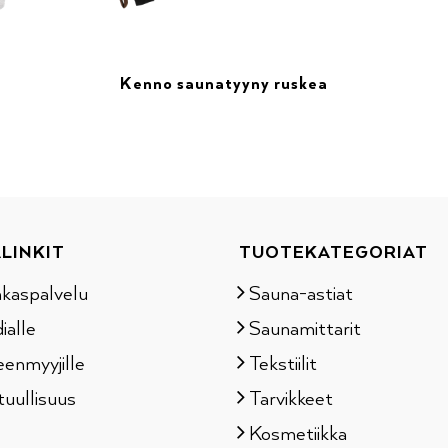
Kenno saunatyyny ruskea
LINKIT
TUOTEKATEGORIAT
akaspalvelu
Sauna-astiat
ialle
Saunamittarit
eenmyyjille
Tekstiilit
tuullisuus
Tarvikkeet
Kosmetiikka