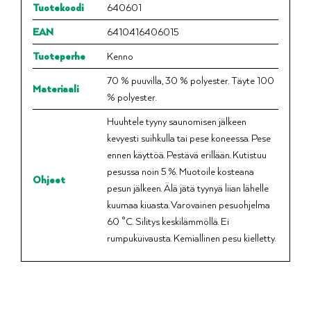
Tuotekoodi
640601
EAN
6410416406015
Tuoteperhe
Kenno
70 % puuvilla, 30 % polyester. Täyte 100
Materiaali
% polyester.
Huuhtele tyyny saunomisen jälkeen
kevyesti suihkulla tai pese koneessa. Pese
ennen käyttöä. Pestävä erillään. Kutistuu
pesussa noin 5 %. Muotoile kosteana
Ohjeet
pesun jälkeen. Älä jätä tyynyä liian lähelle
kuumaa kiuasta. Varovainen pesuohjelma
60 °C. Silitys keskilämmöllä. Ei
rumpukuivausta. Kemiallinen pesu kielletty.