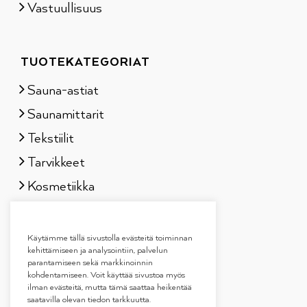
Vastuullisuus
TUOTEKATEGORIAT
Sauna-astiat
Saunamittarit
Tekstiilit
Tarvikkeet
Kosmetiikka
Löylytuoksut
Lahjapakkaukset
Käytämme tällä sivustolla evästeitä toiminnan
kehittämiseen ja analysointiin, palvelun
parantamiseen sekä markkinoinnin
kohdentamiseen. Voit käyttää sivustoa myös
ilman evästeitä, mutta tämä saattaa heikentää
saatavilla olevan tiedon tarkkuutta.