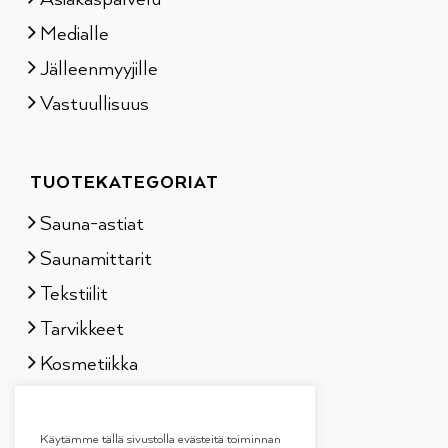
Medialle
Jälleenmyyjille
Vastuullisuus
TUOTEKATEGORIAT
Sauna-astiat
Saunamittarit
Tekstiilit
Tarvikkeet
Kosmetiikka
Löylytuoksut
Lahjapakkaukset
Käytämme tällä sivustolla evästeitä toiminnan