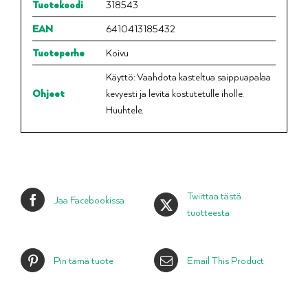
Tuotekoodi
318543
EAN
6410413185432
Tuoteperhe
Koivu
Käyttö: Vaahdota kasteltua saippuapalaa
Ohjeet
kevyesti ja levitä kostutetulle iholle.
Huuhtele.
Twiittaa tästä
Jaa Facebookissa
tuotteesta
Pin tämä tuote
Email This Product