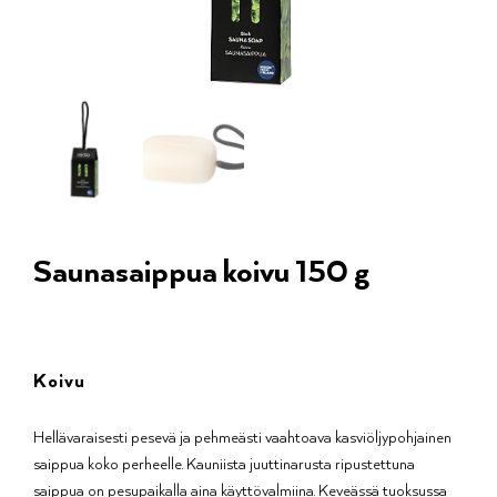
Saunasaippua koivu 150 g
Koivu
Hellävaraisesti pesevä ja pehmeästi vaahtoava kasviöljypohjainen
saippua koko perheelle. Kauniista juuttinarusta ripustettuna
saippua on pesupaikalla aina käyttövalmiina. Keveässä tuoksussa