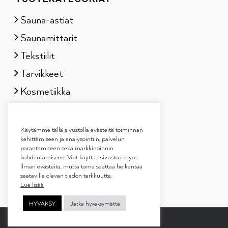
Sauna-astiat
Saunamittarit
Tekstiilit
Tarvikkeet
Kosmetiikka
Löylytuoksut
Lahjapakkaukset
Käytämme tällä sivustolla evästeitä toiminnan
kehittämiseen ja analysointiin, palvelun
parantamiseen sekä markkinoinnin
kohdentamiseen. Voit käyttää sivustoa myös
ilman evästeitä, mutta tämä saattaa heikentää
saatavilla olevan tiedon tarkkuutta.
Lue lisää
HYVÄKSY
Jatka hyväksymättä
Copyright 2019
Tammer Brands