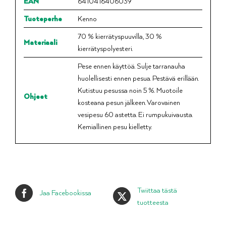
EAN
6410416406039
Tuoteperhe
Kenno
70 % kierrätyspuuvilla, 30 %
Materiaali
kierrätyspolyesteri.
Pese ennen käyttöä. Sulje tarranauha
huolellisesti ennen pesua. Pestävä erillään.
Kutistuu pesussa noin 5 %. Muotoile
Ohjeet
kosteana pesun jälkeen. Varovainen
vesipesu 60 astetta. Ei rumpukuivausta.
Kemiallinen pesu kielletty.
Twiittaa tästä
Jaa Facebookissa
tuotteesta