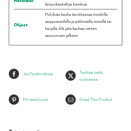
Materiaali
lämpökäsiteltyä bambua.
Puhdista kauha tarvittaessa miedolla
saippuavedellä ja ­pehmeällä sienellä tai
Ohjeet
harjalla. Älä jätä kauhaa veteen
saunomisen jälkeen.
Twiittaa tästä
Jaa Facebookissa
tuotteesta
Pin tämä tuote
Email This Product