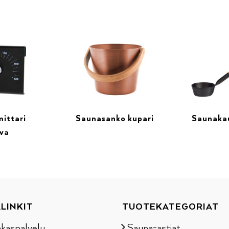
ittari
Saunasanko kupari
Saunaka
rva
LINKIT
TUOTEKATEGORIAT
akaspalvelu
Sauna-astiat