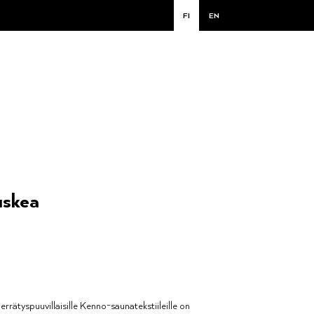
FI
EN
uskea
rrätyspuuvillaisille Kenno-saunatekstiileille on