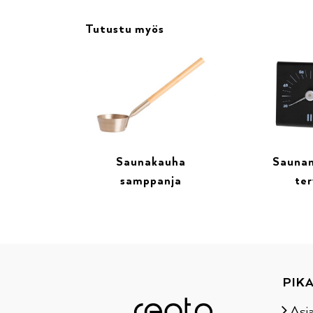
Tutustu myös
Saunakauha
Saunam
samppanja
te
PIKA
Asi