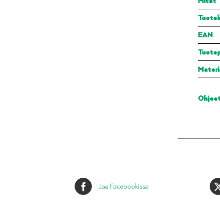
Mitat
Tuotek
EAN
Tuote
Materi
Ohjee
Jaa Facebookissa