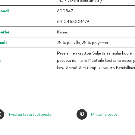
145 × 70 cm (senttimetri)
oodi
600847
6410416008479
perhe
Kenno
aali
75 % puuvilla, 25 % polyesteri
Pese ennen käyttöä. Sulje tarranauha huolelli
t
pesussa noin 5 %. Muotoile kosteana pesun j
keskilämmöllä. Ei rumpukuivausta. Kemiallinen 
Twiittaa tästä tuotteesta
Pin tämä tuote