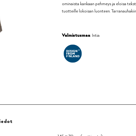
ominaista kankaan pehmeys ja eloisa teks
tuotteille lokoisan luonteen. Tarranauhakiin
Valmistusmaa
: Intia
iedot