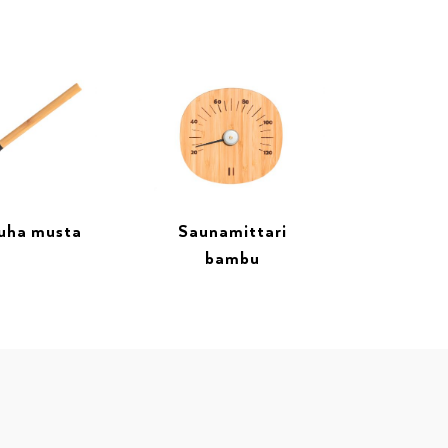
uha musta
Saunamittari
bambu