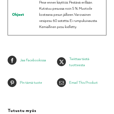
Pese ennen käyttöä. Pestävä erillään.
Kutistuu pesussa noin 5 %. Muotoile
Ohjeet
kosteana pesun jälkeen. Varovainen
vesipesu 60 astetta. Ei rumpukuivausta.
Kemiallinen pesu kielletty.
Twiittaa tästä
Jaa Facebookissa
tuotteesta
Pin tämä tuote
Email This Product
Tutustu myös