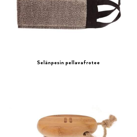
Selänpesin pellavafrotee