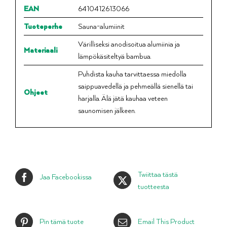
EAN
6410412613066
Tuoteperhe
Sauna-alumiinit
Värilliseksi anodisoitua alumiinia ja
Materiaali
lämpökäsiteltyä bambua.
Puhdista kauha tarvittaessa miedolla
saippuavedellä ja ­pehmeällä sienellä tai
Ohjeet
harjalla. Älä jätä kauhaa veteen
saunomisen jälkeen.
Twiittaa tästä
Jaa Facebookissa
tuotteesta
Pin tämä tuote
Email This Product