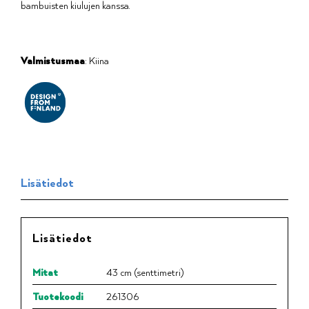
bambuisten kiulujen kanssa.
Valmistusmaa
: Kiina
Lisätiedot
Lisätiedot
Mitat
43 cm (senttimetri)
Tuotekoodi
261306