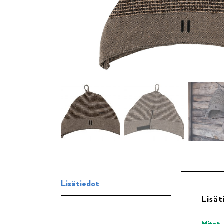
Lisätiedot
Lisät
Mitat