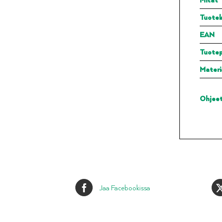
Tuotek
EAN
Tuote
Materi
Ohjee
Jaa Facebookissa