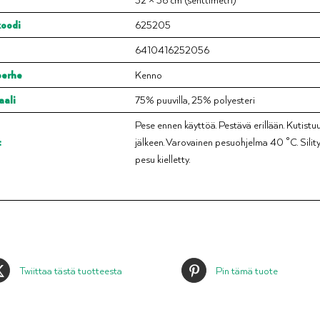
oodi
625205
6410416252056
perhe
Kenno
aali
75% puuvilla, 25% polyesteri
Pese ennen käyttöä. Pestävä erillään. Kutist
t
jälkeen. Varovainen pesuohjelma 40 °C. Silit
pesu kielletty.
Twiittaa tästä tuotteesta
Pin tämä tuote