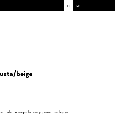
FI
EN
usta/beige
saunahattu suojaa hiuksia ja päänahkaa löylyn