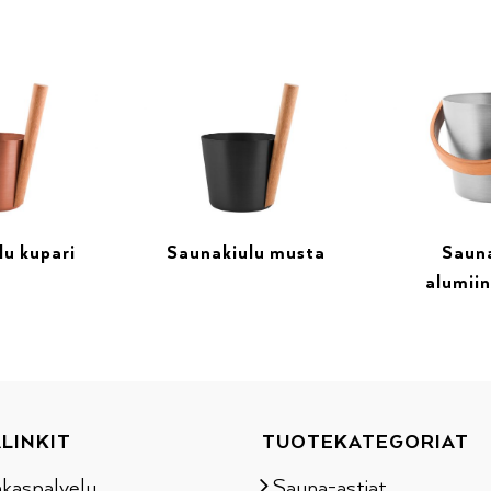
lu kupari
Saunakiulu musta
Saun
alumiin
LINKIT
TUOTEKATEGORIAT
akaspalvelu
Sauna-astiat