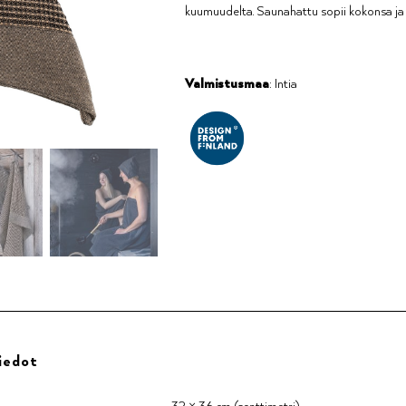
kuumuudelta. Saunahattu sopii kokonsa ja u
Valmistusmaa
: Intia
iedot
32 × 36 cm (senttimetri)