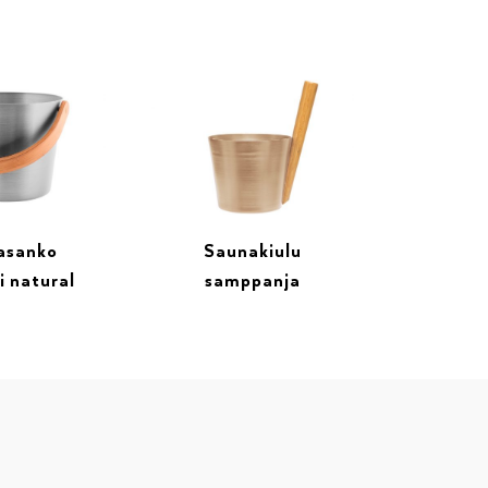
asanko
Saunakiulu
i natural
samppanja