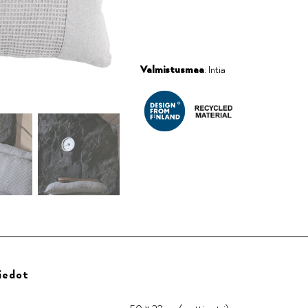
Valmistusmaa
: Intia
iedot