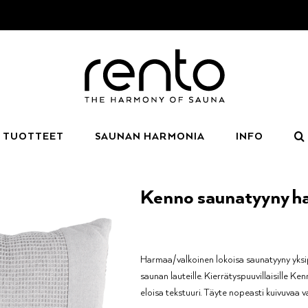
TUOTTEET
SAUNAN HARMONIA
INFO
Kenno saunatyyny h
Harmaa/valkoinen lokoisa saunatyyny yksip
saunan lauteille. Kierrätyspuuvillaisille K
eloisa tekstuuri. Täyte nopeasti kuivuvaa 