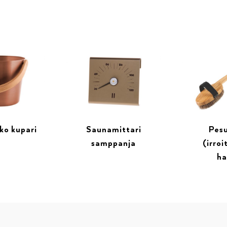
ko kupari
Saunamittari
Pesu
samppanja
(irroi
ha