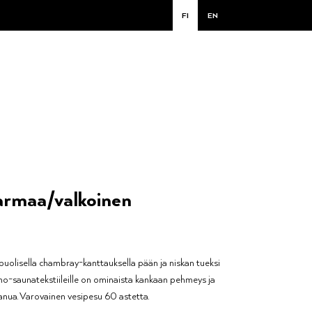
FI
EN
armaa/valkoinen
uolisella chambray-kanttauksella pään ja niskan tueksi
enno-saunatekstiileille on ominaista kankaan pehmeys ja
vanua. Varovainen vesipesu 60 astetta.