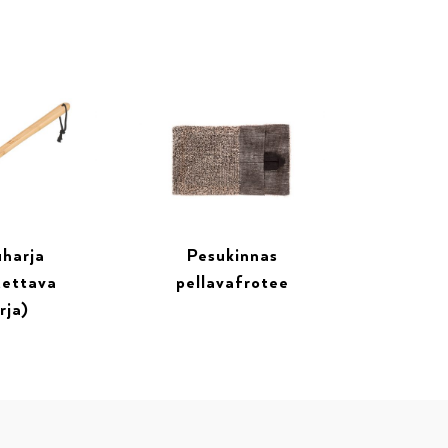
harja
Pesukinnas
tettava
pellavafrotee
rja)