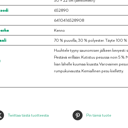
50 × 22 cm (senttimetri)
oodi
652890
6410416528908
perhe
Kenno
aali
70 % puuvilla, 30 % polyester. Täyte 100 % 
Huuhtele tyyny saunomisen jälkeen kevyesti s
Pestävä erillään. Kutistuu pesussa noin 5 %. 
t
liian lähelle kuumaa kiuasta. Varovainen pesu
rumpukuivausta. Kemiallinen pesu kielletty.
Twiittaa tästä tuotteesta
Pin tämä tuote