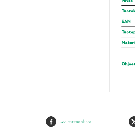
Mitat
Tuotek
EAN
Tuote
Materi
Ohjee
Jaa Facebookissa