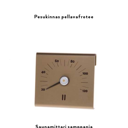
Pesukinnas pellavafrotee
Saunamittari samppanja