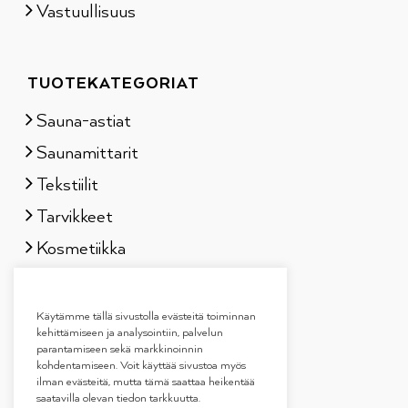
Vastuullisuus
TUOTEKATEGORIAT
Sauna-astiat
Saunamittarit
Tekstiilit
Tarvikkeet
Kosmetiikka
Löylytuoksut
Lahjapakkaukset
Käytämme tällä sivustolla evästeitä toiminnan
kehittämiseen ja analysointiin, palvelun
parantamiseen sekä markkinoinnin
kohdentamiseen. Voit käyttää sivustoa myös
ilman evästeitä, mutta tämä saattaa heikentää
saatavilla olevan tiedon tarkkuutta.