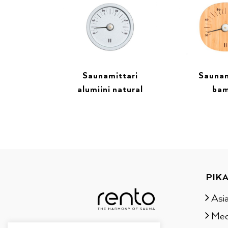
Saunamittari
Saunam
alumiini natural
ba
PIKA
Asi
Med