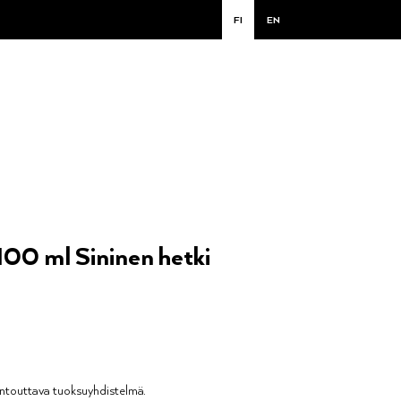
FI
EN
100 ml Sininen hetki
entouttava tuoksuyhdistelmä.