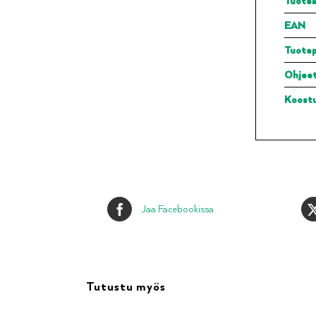
Tuotek
EAN
Tuote
Ohjee
Koost
Jaa Facebookissa
Tutustu myös