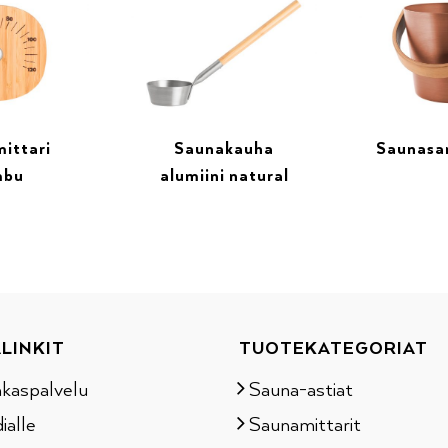
ittari
Saunakauha
Saunasan
mbu
alumiini natural
LINKIT
TUOTEKATEGORIAT
akaspalvelu
Sauna-astiat
ialle
Saunamittarit