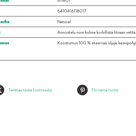
oodi
611801
6410416118017
perhe
Natural
t
Annostelu noin kolme korkillista litraan vettä.
umus
Koostumus 100 % eteerisiä öljyjä, kasvipohjai
Twiittaa tästä tuotteesta
Pin tämä tuote