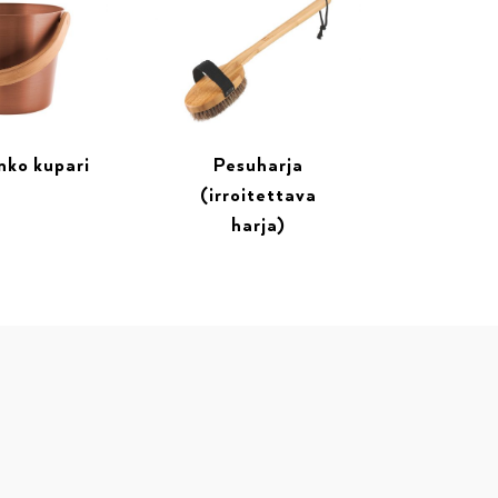
ko kupari
Pesuharja
(irroitettava
harja)