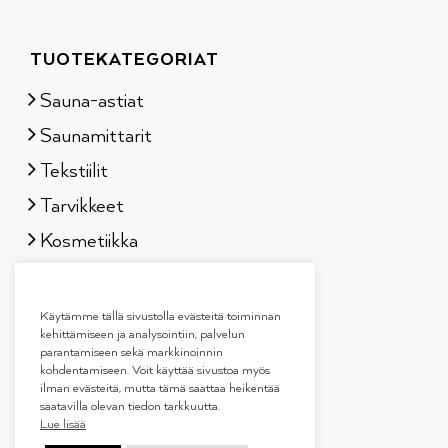
TUOTEKATEGORIAT
Sauna-astiat
Saunamittarit
Tekstiilit
Tarvikkeet
Kosmetiikka
Löylytuoksut
Lahjapakkaukset
Käytämme tällä sivustolla evästeitä toiminnan
kehittämiseen ja analysointiin, palvelun
parantamiseen sekä markkinoinnin
kohdentamiseen. Voit käyttää sivustoa myös
ilman evästeitä, mutta tämä saattaa heikentää
saatavilla olevan tiedon tarkkuutta.
Lue lisää