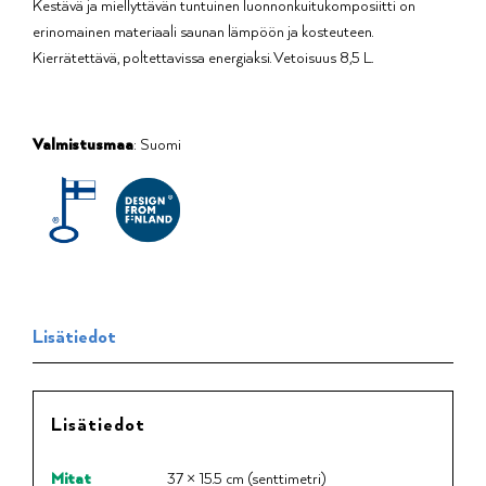
Kestävä ja miellyttävän tuntuinen luonnonkuitukomposiitti on
erinomainen materiaali saunan lämpöön ja kosteuteen.
Kierrätettävä, poltettavissa energiaksi. Vetoisuus 8,5 L.
Valmistusmaa
: Suomi
Lisätiedot
Lisätiedot
Mitat
37 × 15.5 cm (senttimetri)