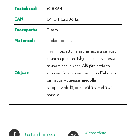
Tuotekoodi
628864
EAN
6410416288642
Tuoteperhe
Pisara
Materiaali
Biokomposiitti.
Hyvin hoidettuina sauna-astiasi säilyvät
kauniina pitkään. Tyhjennä kiulu vedestä
saunomisen jälkeen. Älä jätä astioita
Ohjeet
kuumaan ja kosteaan saunaan. Puhdista
pinnat tarvittaessa miedolla
saippuavedellä, pehmeällä sienellä tai
harjalla.
Twiittaa tästä
Jaa Facebookissa