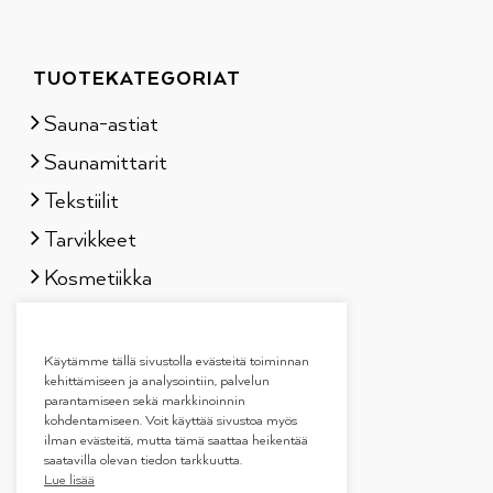
TUOTEKATEGORIAT
Sauna-astiat
Saunamittarit
Tekstiilit
Tarvikkeet
Kosmetiikka
Löylytuoksut
Lahjapakkaukset
Käytämme tällä sivustolla evästeitä toiminnan
kehittämiseen ja analysointiin, palvelun
parantamiseen sekä markkinoinnin
kohdentamiseen. Voit käyttää sivustoa myös
ilman evästeitä, mutta tämä saattaa heikentää
saatavilla olevan tiedon tarkkuutta.
Lue lisää