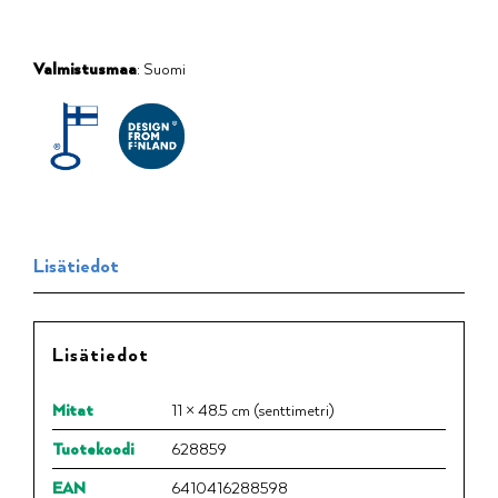
Valmistusmaa
: Suomi
Lisätiedot
Lisätiedot
Mitat
11 × 48.5 cm (senttimetri)
Tuotekoodi
628859
EAN
6410416288598