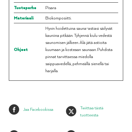
Tuoteperhe
Pisara
Materiaali
Biokomposiitti.
Hyvin hoidettuina sauna-astiasi säilyvät
kauniina pitkään. Tyhjennä kiulu vedestä
saunomisen jälkeen. Älä jätä astioita
Ohjeet
kuumaan ja kosteaan saunaan. Puhdista
pinnat tarvittaessa miedolla
saippuavedellä, pehmeällä sienellä tai
harjalla.
Twiittaa tästä
Jaa Facebookissa
tuotteesta