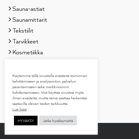
Sauna-astiat
Saunamittarit
Tekstiilit
Tarvikkeet
Kosmetiikka
Löylytuoksut
Lahjapakkaukset
Käytämme tällä sivustolla evästeitä toiminnan
kehittämiseen ja analysointiin, palvelun
parantamiseen sekä markkinoinnin
kohdentamiseen. Voit käyttää sivustoa myös
ilman evästeitä, mutta tämä saattaa heikentää
saatavilla olevan tiedon tarkkuutta.
Lue lisää
HYVÄKSY
Jatka hyväksymättä
Copyright 2019
Tammer Brands