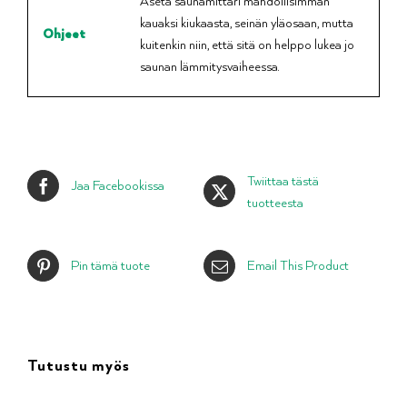
Aseta saunamittari mahdollisimman
kauaksi kiukaasta, seinän yläosaan, mutta
Ohjeet
kuitenkin niin, että sitä on helppo lukea jo
saunan lämmitysvaiheessa.
Twiittaa tästä
Jaa Facebookissa
tuotteesta
Pin tämä tuote
Email This Product
Tutustu myös