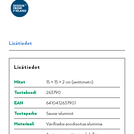
Lisätiedot
Lisätiedot
Mitat
15 × 15 × 2 cm (senttimetri)
Tuotekoodi
263790
EAN
6410412637901
Tuoteperhe
Sauna-alumiinit
Materiaali
Värilliseksi anodisoitua alumiinia.