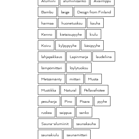
Alumiini
alumiinisanko
Avainlippu
Bambu
beige
Design from Finland
harmaa
huonetuoksu
kauha
Kenno
kietaisupyyhe
kiulu
Koivu
kylpypyyhe
käsipyyhe
lahjapakkaus
Lapinmarja
laudeliina
lämpömittari
löylytuoksu
Metsämänty
mittari
Musta
Mustikka
Natural
Pellavafrotee
pesuharja
Pino
Pisara
pyyhe
ruskea
saippua
sanko
Sauna-alumiinit
saunakauha
saunakiulu
saunamittari