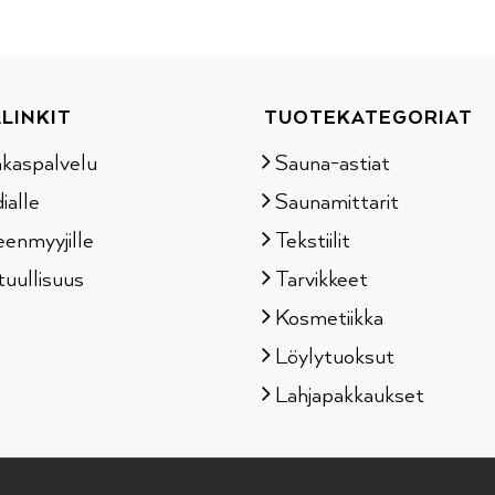
LINKIT
TUOTEKATEGORIAT
akaspalvelu
Sauna-astiat
ialle
Saunamittarit
eenmyyjille
Tekstiilit
tuullisuus
Tarvikkeet
Kosmetiikka
Löylytuoksut
Lahjapakkaukset