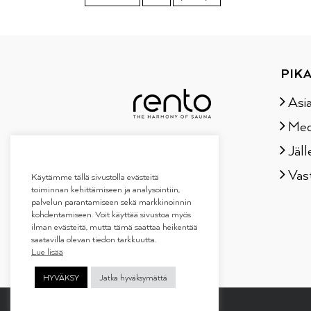
PIKA
Asi
Med
Jäll
Vas
Käytämme tällä sivustolla evästeitä
toiminnan kehittämiseen ja analysointiin,
palvelun parantamiseen sekä markkinoinnin
kohdentamiseen. Voit käyttää sivustoa myös
ilman evästeitä, mutta tämä saattaa heikentää
saatavilla olevan tiedon tarkkuutta.
Lue lisää
HYVÄKSY
Jatka hyväksymättä
Copyright 2019
Tammer Brands