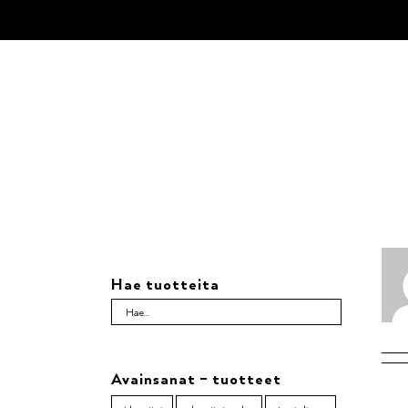
Skip
to
content
Hae tuotteita
Avainsanat – tuotteet