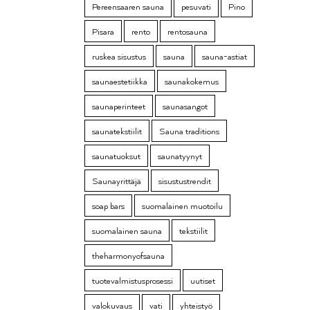
Pereensaaren sauna
pesuvati
Pino
Pisara
rento
rentosauna
ruskea sisustus
sauna
sauna-astiat
saunaestetiikka
saunakokemus
saunaperinteet
saunasangot
saunatekstiilit
Sauna traditions
saunatuoksut
saunatyynyt
Saunayrittäjä
sisustustrendit
soap bars
suomalainen muotoilu
suomalainen sauna
tekstiilit
theharmonyofsauna
tuotevalmistusprosessi
uutiset
valokuvaus
vati
yhteistyö