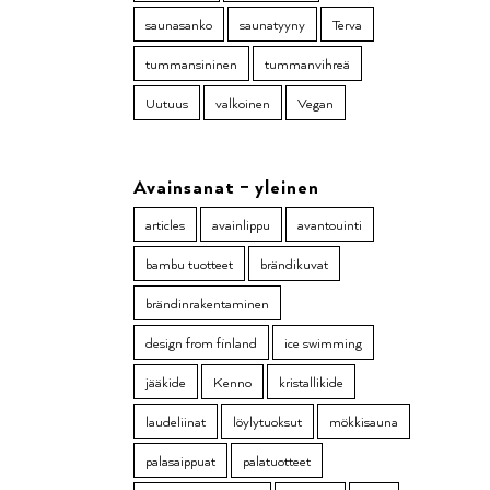
saunasanko
saunatyyny
Terva
tummansininen
tummanvihreä
Uutuus
valkoinen
Vegan
Avainsanat – yleinen
articles
avainlippu
avantouinti
bambu tuotteet
brändikuvat
brändinrakentaminen
design from finland
ice swimming
jääkide
Kenno
kristallikide
laudeliinat
löylytuoksut
mökkisauna
palasaippuat
palatuotteet