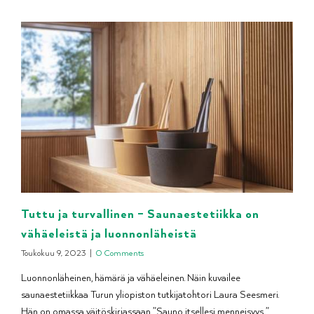
Tuttu ja turvallinen – Saunaestetiikka on
vähäeleistä ja luonnonläheistä
Toukokuu 9, 2023
|
0 Comments
Luonnonläheinen, hämärä ja vähäeleinen. Näin kuvailee
saunaestetiikkaa Turun yliopiston tutkijatohtori Laura Seesmeri.
Hän on omassa väitöskirjassaan ”Sauno itsellesi menneisyys ”