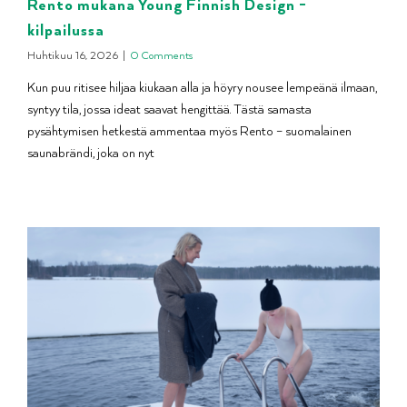
Rento mukana Young Finnish Design -
kilpailussa
Huhtikuu 16, 2026
|
0 Comments
Kun puu ritisee hiljaa kiukaan alla ja höyry nousee lempeänä ilmaan,
syntyy tila, jossa ideat saavat hengittää. Tästä samasta
pysähtymisen hetkestä ammentaa myös Rento – suomalainen
saunabrändi, joka on nyt