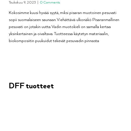
Toukokuu 9, 2023
|
0 Comments
Kokosimme kuusi hyvää syytä, miksi pisaran muotoinen pesuvati
sopii suomalaiseen saunaan. Viehättävä ulkonäkö Pisaranmallinen
pesuvati on jotakin uutta. Vadin muotokieli on samalla kertaa
yksinkertainen ja oivaltava. Tuotteessa käytetyn materiaalin,
biokomposiitin puukuidut tekevät pesuvadin pinnasta
DFF tuotteet