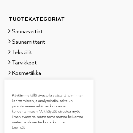
TUOTEKATEGORIAT
Sauna-astiat
Saunamittarit
Tekstiilit
Tarvikkeet
Kosmetiikka
Löylytuoksut
Lahjapakkaukset
Käytämme tällä sivustolla evästeitä toiminnan
kehittämiseen ja analysointiin, palvelun
parantamiseen sekä markkinoinnin
kohdentamiseen. Voit käyttää sivustoa myös
ilman evästeitä, mutta tämä saattaa heikentää
saatavilla olevan tiedon tarkkuutta.
Lue lisää