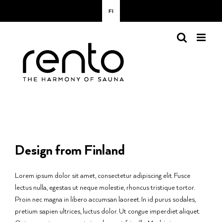
Skip
FI
to
content
Design from Finland
Lorem ipsum dolor sit amet, consectetur adipiscing elit. Fusce
lectus nulla, egestas ut neque molestie, rhoncus tristique tortor.
Proin nec magna in libero accumsan laoreet. In id purus sodales,
pretium sapien ultrices, luctus dolor. Ut congue imperdiet aliquet.