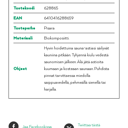
Tuotekoodi
628865
EAN
6410416288659
Tuoteperhe
Pisara
Materiaali
Biokomposiitti.
Hyvin hoidettuina sauna-astiasi säilyvät
kauniina pitkään. Tyhjennä kiulu vedestä
saunomisen jälkeen. Älä jätä astioita
Ohjeet
kuumaan ja kosteaan saunaan. Puhdista
pinnat tarvittaessa miedolla
saippuavedellä, pehmeällä sienellä tai
harjalla.
Twiittaa tästä
Jaa Facebookissa