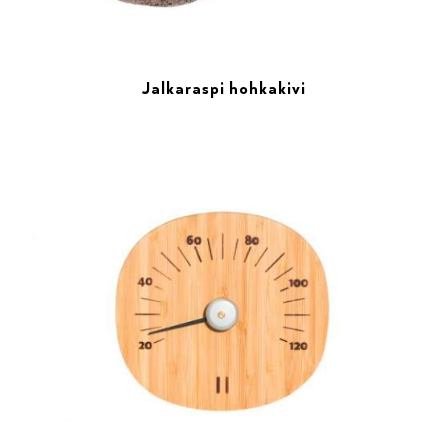
Jalkaraspi hohkakivi