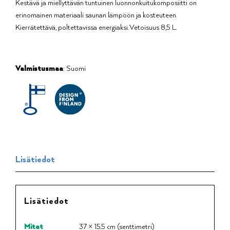
Kestävä ja miellyttävän tuntuinen luonnonkuitukomposiitti on
erinomainen materiaali saunan lämpöön ja kosteuteen.
Kierrätettävä, poltettavissa energiaksi. Vetoisuus 8,5 L.
Valmistusmaa
: Suomi
Lisätiedot
Lisätiedot
Mitat
37 × 15.5 cm (senttimetri)