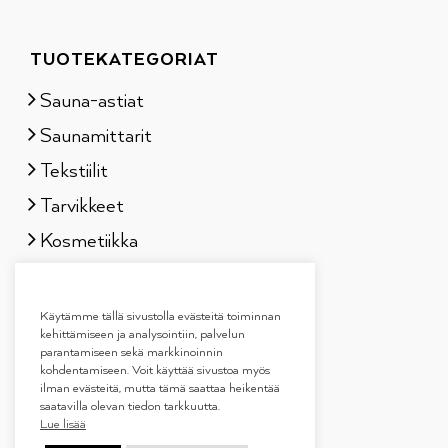
TUOTEKATEGORIAT
Sauna-astiat
Saunamittarit
Tekstiilit
Tarvikkeet
Kosmetiikka
Löylytuoksut
Lahjapakkaukset
Käytämme tällä sivustolla evästeitä toiminnan
kehittämiseen ja analysointiin, palvelun
parantamiseen sekä markkinoinnin
kohdentamiseen. Voit käyttää sivustoa myös
ilman evästeitä, mutta tämä saattaa heikentää
saatavilla olevan tiedon tarkkuutta.
Lue lisää