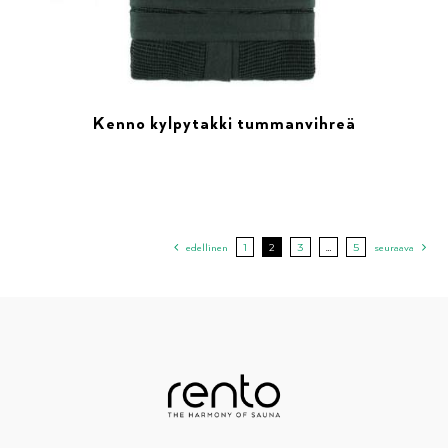
Kenno kylpytakki tummanvihreä
edellinen
1
2
3
…
5
seuraava