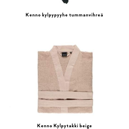
Kenno kylpypyyhe tummanvihreä
Kenno Kylpytakki beige