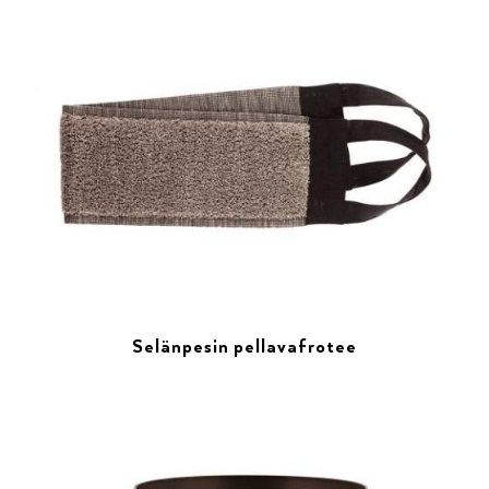
Selänpesin pellavafrotee