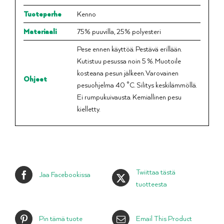
Tuoteperhe
Kenno
Materiaali
75% puuvilla, 25% polyesteri
Pese ennen käyttöä. Pestävä erillään.
Kutistuu pesussa noin 5 %. Muotoile
kosteana pesun jälkeen. Varovainen
Ohjeet
pesuohjelma 40 °C. Silitys keskilämmöllä.
Ei rumpukuivausta. Kemiallinen pesu
kielletty.
Twiittaa tästä
Jaa Facebookissa
tuotteesta
Pin tämä tuote
Email This Product