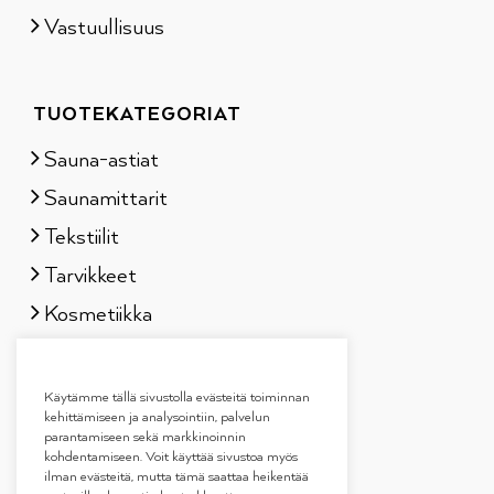
Vastuullisuus
TUOTEKATEGORIAT
Sauna-astiat
Saunamittarit
Tekstiilit
Tarvikkeet
Kosmetiikka
Löylytuoksut
Lahjapakkaukset
Käytämme tällä sivustolla evästeitä toiminnan
kehittämiseen ja analysointiin, palvelun
parantamiseen sekä markkinoinnin
kohdentamiseen. Voit käyttää sivustoa myös
ilman evästeitä, mutta tämä saattaa heikentää