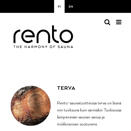
Skip
FI
EN
to
content
TERVA
Rento-saunatuotteissa terva on läsnä
niin tuoksuna kuin värinäkin. Tuoksussa
lämpenevän saunan savua ja
mökkirannan soutuvene.