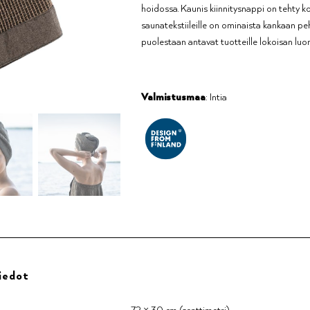
hoidossa. Kaunis kiinnitysnappi on tehty k
saunatekstiileille on ominaista kankaan p
puolestaan antavat tuotteille lokoisan luo
Valmistusmaa
: Intia
iedot
72 × 30 cm (senttimetri)