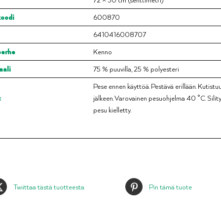
oodi
600870
6410416008707
perhe
Kenno
aali
75 % puuvilla, 25 % polyesteri
Pese ennen käyttöä. Pestävä erillään. Kutist
t
jälkeen. Varovainen pesuohjelma 40 °C. Silit
pesu kielletty.
Twiittaa tästä tuotteesta
Pin tämä tuote