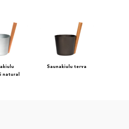
akiulu
Saunakiulu terva
i natural