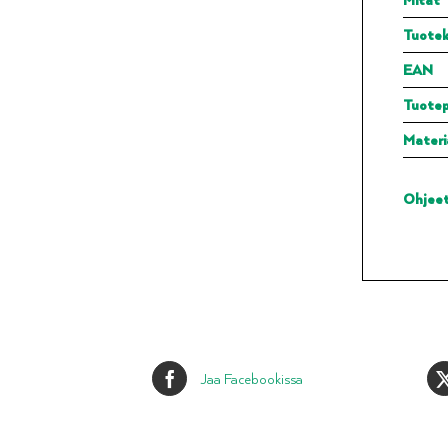
Tuotek
EAN
Tuote
Materi
Ohjee
Jaa Facebookissa