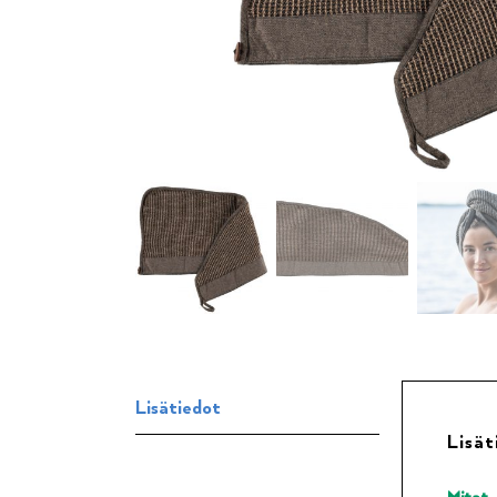
Lisätiedot
Lisät
Mitat