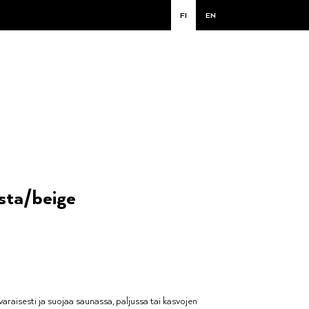
FI
EN
sta/beige
araisesti ja suojaa saunassa, paljussa tai kasvojen