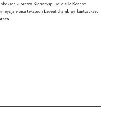
ookoksen kuoresta. Kierrätyspuuvillaisille Kenno-
ehmeys ja eloisa tekstuuri. Leveät chambray-kanttaukset
nteen.