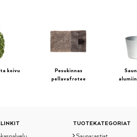
ta koivu
Pesukinnas
Saun
pellavafrotee
alumiin
LINKIT
TUOTEKATEGORIAT
akaspalvelu
Sauna-astiat