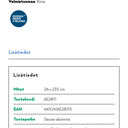
Valmistusmaa
: Kiina
Lisätiedot
Lisätiedot
Mitat
26 x 23.5 cm
Tuotekoodi
652811
EAN
6410416528113
Tuoteperhe
Sauna-alumiinit