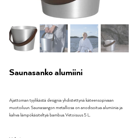
Saunasanko alumiini
Ajattoman tyylikästä designia yhdistettynä käteensopivaan
muotoiluun. Saunasangon metalliosa on anodisoitua alumiinia ja
kahva lämpökäsiteltyä bambua. Vetoisuus 5 L.