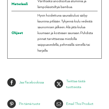
Värilliseksi anodisoitua alumiinia ja
Materiaali
lämpökäsiteltyä bambua.
Hyvin hoidettuna saunakiulusi säilyy
kauniina pitkään. Tyhjennä kiulu vedestä
saunomisen jälkeen. Älä jätä kiulua
Ohjeet
kuumaan ja kosteaan saunaan. Puhdista
pinnat tarvittaessa miedolla
saippuavedellä, pehmeällä sienellä tai
harjalla.
Twiittaa tästä
Jaa Facebookissa
tuotteesta
Pin tämä tuote
Email This Product