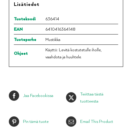
Lisätiedot
Tuotekoodi
636414
EAN
6410416364148
Tuoteperhe
Mustikka
Käyttö: Levitä kostutetulle iholle,
Ohjeet
vaahdota ja huuhtele.
Twiittaa tästä
Jaa Facebookissa
tuotteesta
Pin tämä tuote
Email This Product