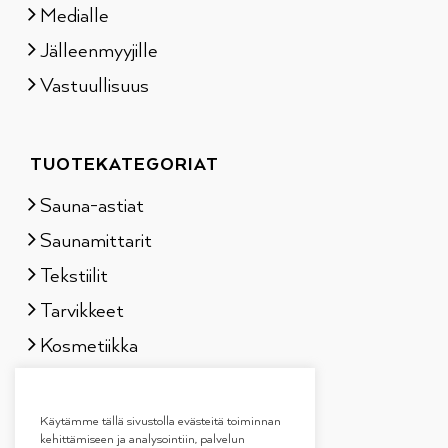
Medialle
Jälleenmyyjille
Vastuullisuus
TUOTEKATEGORIAT
Sauna-astiat
Saunamittarit
Tekstiilit
Tarvikkeet
Kosmetiikka
Löylytuoksut
Lahjapakkaukset
Käytämme tällä sivustolla evästeitä toiminnan
kehittämiseen ja analysointiin, palvelun