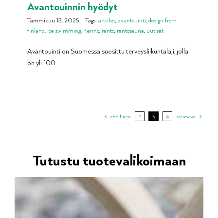
Avantouinnin hyödyt
Tammikuu 13, 2025
|
Tags:
articles
,
avantouinti
,
design from
finland
,
ice swimming
,
Kenno
,
rento
,
rentosauna
,
uutiset
Avantouinti on Suomessa suosittu terveysliikuntalaji, jolla
on yli 100
edellinen
2
3
4
seuraava
Tutustu tuotevalikoimaan