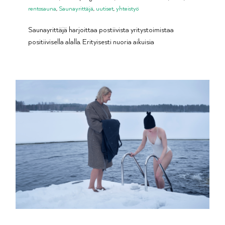
rentosauna
,
Saunayrittäjä
,
uutiset
,
yhteistyö
Saunayrittäjä harjoittaa postiivista yritystoimistaa
positiivisella alalla. Erityisesti nuoria aikuisia