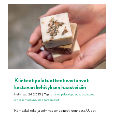
Kiinteät palatuotteet vastaavat
kestävän kehityksen haasteisiin
Helmikuu 24, 2025
|
Tags:
articles
,
palasaippuat
,
palatuotteet
,
rento
,
rentosauna
,
soap bars
,
uutiset
Kompakti koko ja toimivat tehoaineet luonnosta. Uudet