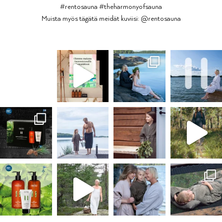
#rentosauna #theharmonyofsauna
Muista myös tägätä meidät kuviisi: @rentosauna