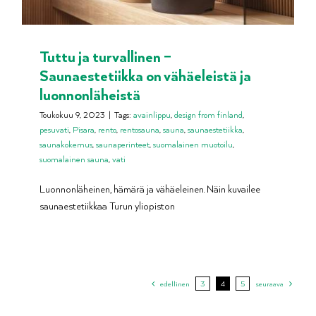
Tuttu ja turvallinen –
Saunaestetiikka on vähäeleistä ja
luonnonläheistä
Toukokuu 9, 2023
|
Tags:
avainlippu
,
design from finland
,
pesuvati
,
Pisara
,
rento
,
rentosauna
,
sauna
,
saunaestetiikka
,
saunakokemus
,
saunaperinteet
,
suomalainen muotoilu
,
suomalainen sauna
,
vati
Luonnonläheinen, hämärä ja vähäeleinen. Näin kuvailee
saunaestetiikkaa Turun yliopiston
edellinen
3
4
5
seuraava