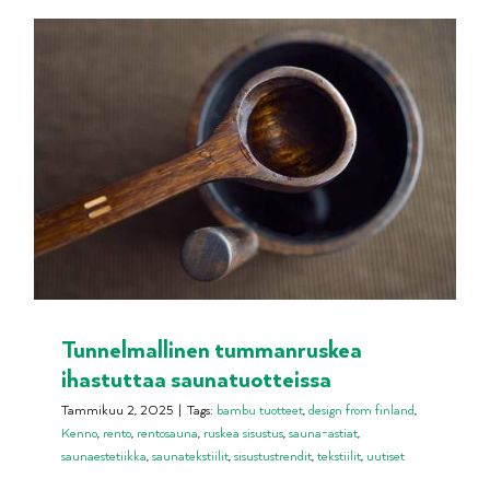
Tunnelmallinen tummanruskea
ihastuttaa saunatuotteissa
Tammikuu 2, 2025
|
Tags:
bambu tuotteet
,
design from finland
,
Kenno
,
rento
,
rentosauna
,
ruskea sisustus
,
sauna-astiat
,
saunaestetiikka
,
saunatekstiilit
,
sisustustrendit
,
tekstiilit
,
uutiset