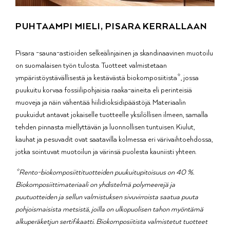
PUHTAAMPI MIELI, PISARA KERRALLAAN
Pisara -sauna-astioiden selkeälinjainen ja skandinaavinen muotoilu
on suomalaisen työn tulosta. Tuotteet valmistetaan
ympäristöystävällisestä ja kestävästä biokomposiitista*, jossa
puukuitu korvaa fossiilipohjaisia raaka-aineita eli perinteisiä
muoveja ja näin vähentää hiilidioksidipäästöjä. Materiaalin
puukuidut antavat jokaiselle tuotteelle yksilöllisen ilmeen, samalla
tehden pinnasta miellyttävän ja luonnollisen tuntuisen. Kiulut,
kauhat ja pesuvadit ovat saatavilla kolmessa eri värivaihtoehdossa,
jotka sointuvat muotoilun ja värinsä puolesta kauniisti yhteen.
*Rento-biokomposiittituotteiden puukuitupitoisuus on 40 %.
Biokomposiittimateriaali on yhdistelmä polymeerejä ja
puutuotteiden ja sellun valmistuksen sivuvirroista saatua puuta
pohjoismaisista metsistä, joilla on ulkopuolisen tahon myöntämä
alkuperäketjun sertifikaatti. Biokomposiitista valmistetut tuotteet