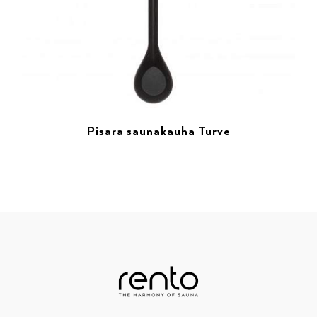
Pisara saunakauha Turve