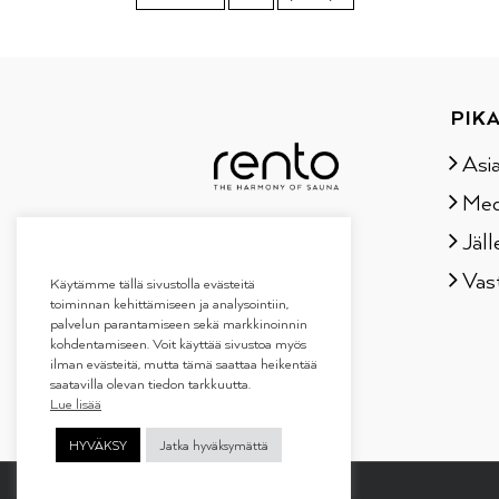
PIKA
Asi
Med
Jäll
Vas
Käytämme tällä sivustolla evästeitä
toiminnan kehittämiseen ja analysointiin,
palvelun parantamiseen sekä markkinoinnin
kohdentamiseen. Voit käyttää sivustoa myös
ilman evästeitä, mutta tämä saattaa heikentää
saatavilla olevan tiedon tarkkuutta.
Lue lisää
HYVÄKSY
Jatka hyväksymättä
Copyright 2019
Tammer Brands