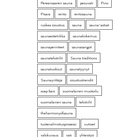
Pereensaaren sauna
pesuvati
Pino
Pisara
rento
rentosauna
ruskea sisustus
sauna
sauna-astiat
saunaestetiikka
saunakokemus
saunaperinteet
saunasangot
saunatekstiilit
Sauna traditions
saunatuoksut
saunatyynyt
Saunayrittäjä
sisustustrendit
soap bars
suomalainen muotoilu
suomalainen sauna
tekstiilit
theharmonyofsauna
tuotevalmistusprosessi
uutiset
valokuvaus
vati
yhteistyö