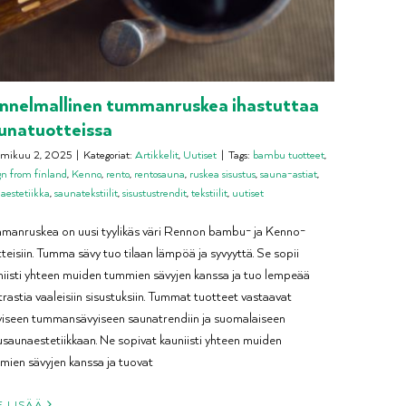
nnelmallinen tummanruskea ihastuttaa
unatuotteissa
mikuu 2, 2025
|
Kategoriat:
Artikkelit
,
Uutiset
|
Tags:
bambu tuotteet
,
gn from finland
,
Kenno
,
rento
,
rentosauna
,
ruskea sisustus
,
sauna-astiat
,
aestetiikka
,
saunatekstiilit
,
sisustustrendit
,
tekstiilit
,
uutiset
manruskea on uusi tyylikäs väri Rennon bambu- ja Kenno-
teisiin. Tumma sävy tuo tilaan lämpöä ja syvyyttä. Se sopii
niisti yhteen muiden tummien sävyjen kanssa ja tuo lempeää
rastia vaaleisiin sisustuksiin. Tummat tuotteet vastaavat
yiseen tummansävyiseen saunatrendiin ja suomalaiseen
usaunaestetiikkaan. Ne sopivat kauniisti yhteen muiden
mien sävyjen kanssa ja tuovat
E LISÄÄ