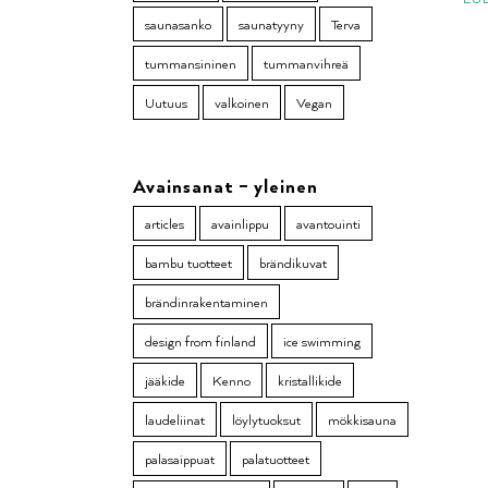
saunasanko
saunatyyny
Terva
tummansininen
tummanvihreä
Uutuus
valkoinen
Vegan
Avainsanat – yleinen
articles
avainlippu
avantouinti
bambu tuotteet
brändikuvat
brändinrakentaminen
design from finland
ice swimming
jääkide
Kenno
kristallikide
laudeliinat
löylytuoksut
mökkisauna
palasaippuat
palatuotteet