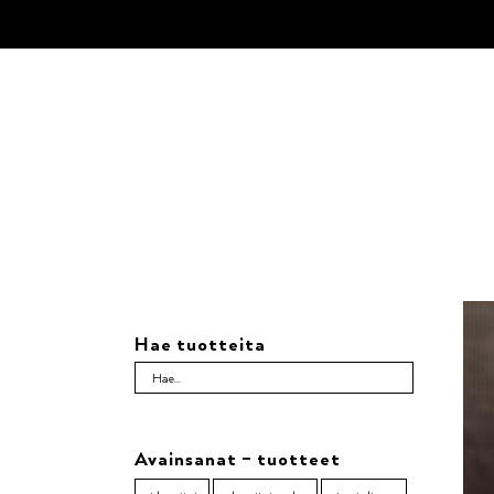
Skip
to
content
Hae tuotteita
Avainsanat – tuotteet