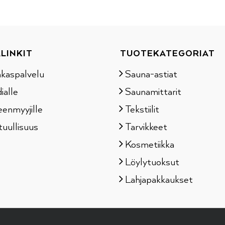
LINKIT
TUOTEKATEGORIAT
akaspalvelu
Sauna-astiat
ialle
Saunamittarit
eenmyyjille
Tekstiilit
tuullisuus
Tarvikkeet
Kosmetiikka
Löylytuoksut
Lahjapakkaukset