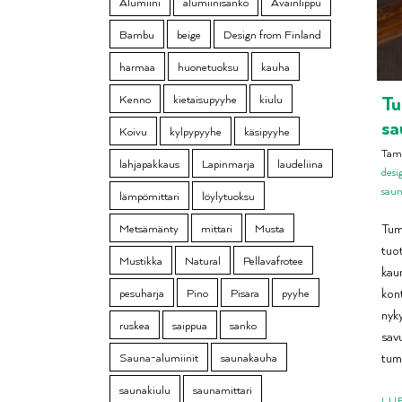
Alumiini
alumiinisanko
Avainlippu
Bambu
beige
Design from Finland
harmaa
huonetuoksu
kauha
Tu
Kenno
kietaisupyyhe
kiulu
sa
Koivu
kylpypyyhe
käsipyyhe
Tam
lahjapakkaus
Lapinmarja
laudeliina
desi
saun
lämpömittari
löylytuoksu
Metsämänty
mittari
Musta
Tum
tuot
Mustikka
Natural
Pellavafrotee
kau
pesuharja
Pino
Pisara
pyyhe
kont
nyk
ruskea
saippua
sanko
sav
Sauna-alumiinit
saunakauha
tum
saunakiulu
saunamittari
LU