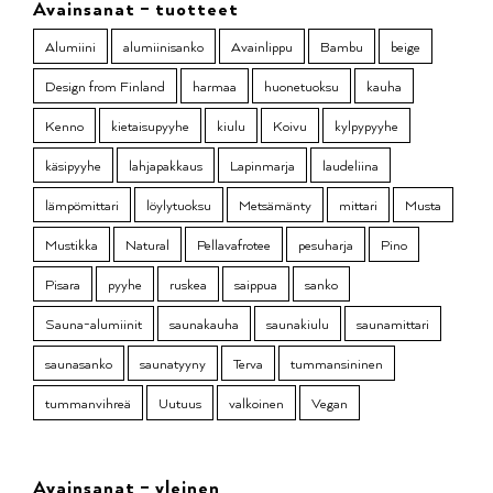
Avainsanat – tuotteet
Alumiini
alumiinisanko
Avainlippu
Bambu
beige
Design from Finland
harmaa
huonetuoksu
kauha
Kenno
kietaisupyyhe
kiulu
Koivu
kylpypyyhe
käsipyyhe
lahjapakkaus
Lapinmarja
laudeliina
lämpömittari
löylytuoksu
Metsämänty
mittari
Musta
Mustikka
Natural
Pellavafrotee
pesuharja
Pino
Pisara
pyyhe
ruskea
saippua
sanko
Sauna-alumiinit
saunakauha
saunakiulu
saunamittari
saunasanko
saunatyyny
Terva
tummansininen
tummanvihreä
Uutuus
valkoinen
Vegan
Avainsanat – yleinen