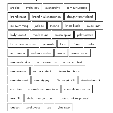
articles
avainlippu
avantouinti
bambu tuotteet
brändikuvat
brändinrakentaminen
design from finland
ice swimming
jääkide
Kenno
kristallikide
laudeliinat
löylytuoksut
mökkisauna
palasaippuat
palatuotteet
Pereensaaren sauna
pesuvati
Pino
Pisara
rento
rentosauna
ruskea sisustus
sauna
sauna-astiat
saunaestetiikka
saunakokemus
saunaperinteet
saunasangot
saunatekstiilit
Sauna traditions
saunatuoksut
saunatyynyt
Saunayrittäjä
sisustustrendit
soap bars
suomalainen muotoilu
suomalainen sauna
tekstiilit
theharmonyofsauna
tuotevalmistusprosessi
uutiset
valokuvaus
vati
yhteistyö