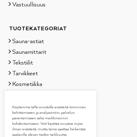
Vastuullisuus
TUOTEKATEGORIAT
Sauna-astiat
Saunamittarit
Tekstiilit
Tarvikkeet
Kosmetiikka
Löylytuoksut
Lahjapakkaukset
Käytämme tällä sivustolla evästeitä toiminnan
kehittämiseen ja analysointiin, palvelun
parantamiseen sekä markkinoinnin
kohdentamiseen. Voit käyttää sivustoa myös
ilman evästeitä, mutta tämä saattaa heikentää
saatavilla olevan tiedon tarkkuutta.