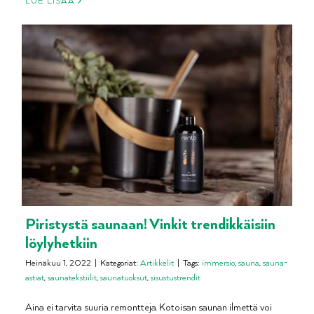
LUE LISÄÄ
Piristystä saunaan! Vinkit trendikkäisiin
löylyhetkiin
Heinäkuu 1, 2022
|
Kategoriat:
Artikkelit
|
Tags:
immersio
,
sauna
,
sauna-
astiat
,
saunatekstiilit
,
saunatuoksut
,
sisustustrendit
Aina ei tarvita suuria remontteja. Kotoisan saunan ilmettä voi