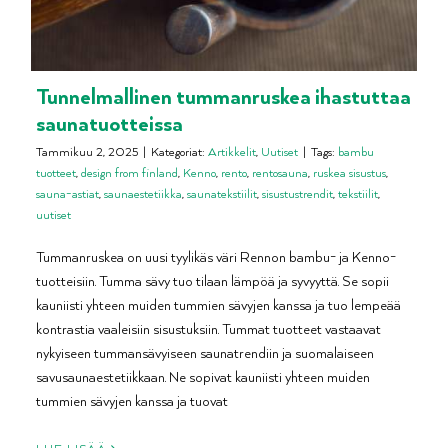
Tunnelmallinen tummanruskea ihastuttaa
saunatuotteissa
Tammikuu 2, 2025
|
Kategoriat:
Artikkelit
,
Uutiset
|
Tags:
bambu
tuotteet
,
design from finland
,
Kenno
,
rento
,
rentosauna
,
ruskea sisustus
,
sauna-astiat
,
saunaestetiikka
,
saunatekstiilit
,
sisustustrendit
,
tekstiilit
,
uutiset
Tummanruskea on uusi tyylikäs väri Rennon bambu- ja Kenno-
tuotteisiin. Tumma sävy tuo tilaan lämpöä ja syvyyttä. Se sopii
kauniisti yhteen muiden tummien sävyjen kanssa ja tuo lempeää
kontrastia vaaleisiin sisustuksiin. Tummat tuotteet vastaavat
nykyiseen tummansävyiseen saunatrendiin ja suomalaiseen
savusaunaestetiikkaan. Ne sopivat kauniisti yhteen muiden
tummien sävyjen kanssa ja tuovat