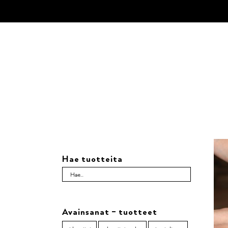
Skip
to
content
Hae tuotteita
Avainsanat – tuotteet