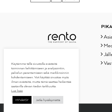
PIKA
Asi
Med
Jäll
Vas
Käytämme tällä sivustolla evästeitä
toiminnan kehittämiseen ja analysointiin,
palvelun parantamiseen sekä markkinoinnin
kohdentamiseen. Voit käyttää sivustoa myös
ilman evästeitä, mutta tämä saattaa heikentää
saatavilla olevan tiedon tarkkuutta.
Lue lisää
HYVÄKSY
Jatka hyväksymättä
Copyright 2019
Tammer Brands