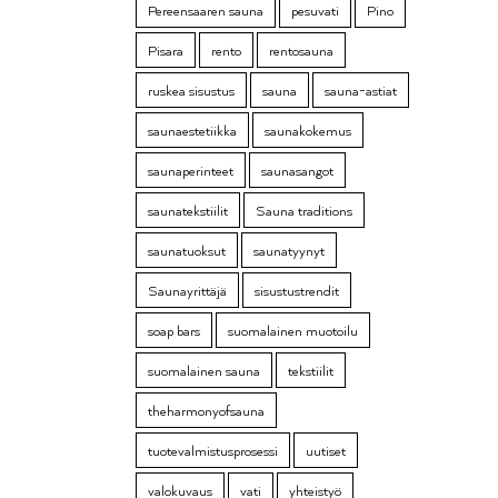
Pereensaaren sauna
pesuvati
Pino
Pisara
rento
rentosauna
ruskea sisustus
sauna
sauna-astiat
saunaestetiikka
saunakokemus
saunaperinteet
saunasangot
saunatekstiilit
Sauna traditions
saunatuoksut
saunatyynyt
Saunayrittäjä
sisustustrendit
soap bars
suomalainen muotoilu
suomalainen sauna
tekstiilit
theharmonyofsauna
tuotevalmistusprosessi
uutiset
valokuvaus
vati
yhteistyö