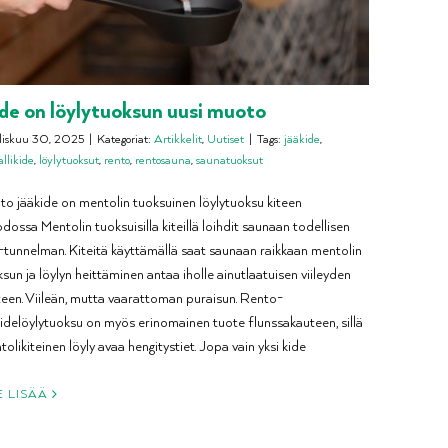
de on löylytuoksun uusi muoto
liskuu 30, 2025
|
Kategoriat:
Artikkelit
,
Uutiset
|
Tags:
jääkide
,
allikide
,
löylytuoksut
,
rento
,
rentosauna
,
saunatuoksut
to jääkide on mentolin tuoksuinen löylytuoksu kiteen
ossa Mentolin tuoksuisilla kiteillä loihdit saunaan todellisen
-tunnelman. Kiteitä käyttämällä saat saunaan raikkaan mentolin
sun ja löylyn heittäminen antaa iholle ainutlaatuisen viileyden
teen. Viileän, mutta vaarattoman puraisun. Rento-
kidelöylytuoksu on myös erinomainen tuote flunssakauteen, sillä
olikiteinen löyly avaa hengitystiet. Jopa vain yksi kide
E LISÄÄ