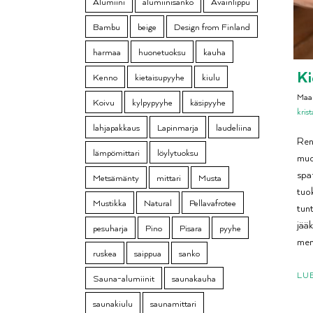
Alumiini
alumiinisanko
Avainlippu
Bambu
beige
Design from Finland
harmaa
huonetuoksu
kauha
Ki
Kenno
kietaisupyyhe
kiulu
Maa
Koivu
kylpypyyhe
käsipyyhe
krist
lahjapakkaus
Lapinmarja
laudeliina
Ren
lämpömittari
löylytuoksu
muod
spa
Metsämänty
mittari
Musta
tuok
Mustikka
Natural
Pellavafrotee
tun
jää
pesuharja
Pino
Pisara
pyyhe
ment
ruskea
saippua
sanko
LU
Sauna-alumiinit
saunakauha
saunakiulu
saunamittari