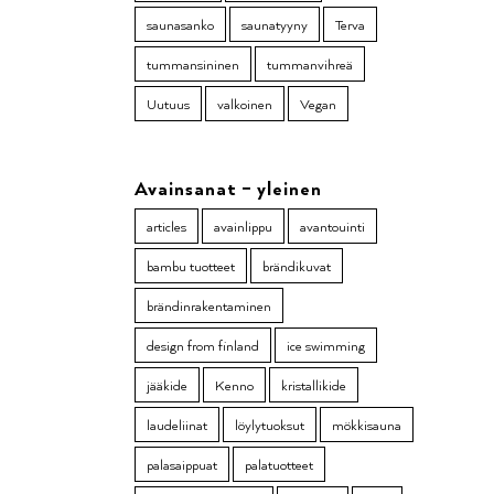
saunasanko
saunatyyny
Terva
tummansininen
tummanvihreä
Uutuus
valkoinen
Vegan
Avainsanat – yleinen
articles
avainlippu
avantouinti
bambu tuotteet
brändikuvat
brändinrakentaminen
design from finland
ice swimming
jääkide
Kenno
kristallikide
laudeliinat
löylytuoksut
mökkisauna
palasaippuat
palatuotteet