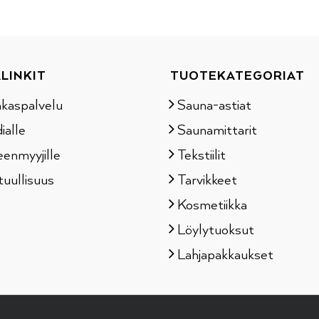
LINKIT
TUOTEKATEGORIAT
akaspalvelu
Sauna-astiat
ialle
Saunamittarit
eenmyyjille
Tekstiilit
tuullisuus
Tarvikkeet
Kosmetiikka
Löylytuoksut
Lahjapakkaukset