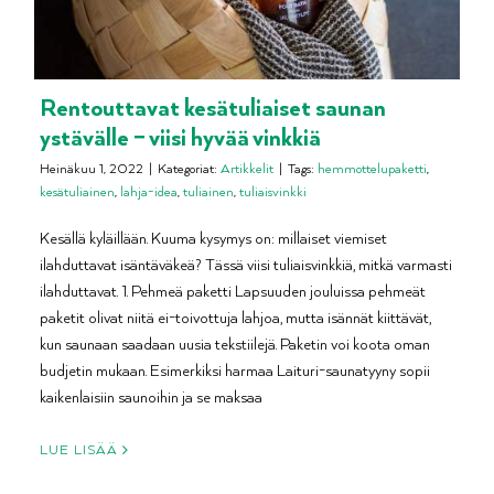
Rentouttavat kesätuliaiset saunan
ystävälle – viisi hyvää vinkkiä
Heinäkuu 1, 2022
|
Kategoriat:
Artikkelit
|
Tags:
hemmottelupaketti
,
kesätuliainen
,
lahja-idea
,
tuliainen
,
tuliaisvinkki
Kesällä kyläillään. Kuuma kysymys on: millaiset viemiset
ilahduttavat isäntäväkeä? Tässä viisi tuliaisvinkkiä, mitkä varmasti
ilahduttavat. 1. Pehmeä paketti Lapsuuden jouluissa pehmeät
paketit olivat niitä ei-toivottuja lahjoa, mutta isännät kiittävät,
kun saunaan saadaan uusia tekstiilejä. Paketin voi koota oman
budjetin mukaan. Esimerkiksi harmaa Laituri-saunatyyny sopii
kaikenlaisiin saunoihin ja se maksaa
LUE LISÄÄ