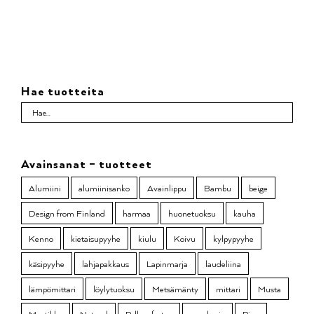
Hae tuotteita
Avainsanat – tuotteet
Alumiini
alumiinisanko
Avainlippu
Bambu
beige
Design from Finland
harmaa
huonetuoksu
kauha
Kenno
kietaisupyyhe
kiulu
Koivu
kylpypyyhe
käsipyyhe
lahjapakkaus
Lapinmarja
laudeliina
lämpömittari
löylytuoksu
Metsämänty
mittari
Musta