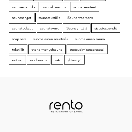
saunaestetiikka
saunakokemus
saunaperinteet
saunasangot
saunatekstiilit
Sauna traditions
saunatuoksut
saunatyynyt
Saunayrittäjä
sisustustrendit
soap bars
suomalainen muotoilu
suomalainen sauna
tekstiilit
theharmonyofsauna
tuotevalmistusprosessi
uutiset
valokuvaus
vati
yhteistyö