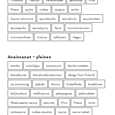
Mustikka
Natural
Pellavafrotee
pesuharja
Pino
Pisara
pyyhe
ruskea
saippua
sanko
Sauna-alumiinit
saunakauha
saunakiulu
saunamittari
saunasanko
saunatyyny
Terva
tummansininen
tummanvihreä
Uutuus
valkoinen
Vegan
Avainsanat – yleinen
articles
avainlippu
avantouinti
bambu tuotteet
brändikuvat
brändinrakentaminen
design from finland
ice swimming
jääkide
Kenno
kristallikide
laudeliinat
löylytuoksut
mökkisauna
palasaippuat
palatuotteet
Pereensaaren sauna
pesuvati
Pino
Pisara
rento
rentosauna
ruskea sisustus
sauna
sauna-astiat